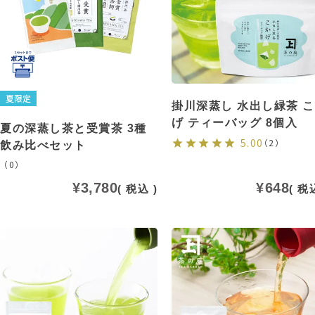
夏限定
掛川深蒸し 水出し緑茶 
げ ティーバッグ 8個入
夏の深蒸し茶と受賞茶 3種
5.00
（2）
飲み比べセット
（0）
¥
3,780
¥
648
税込
税