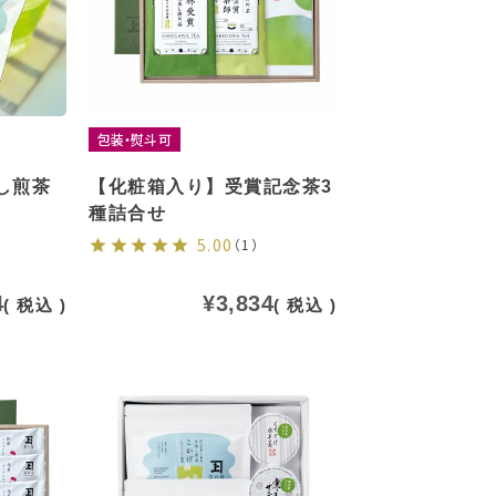
包装・熨斗可
し煎茶
【化粧箱入り】受賞記念茶3
種詰合せ
5.00
（1）
4
¥
3,834
税込
税込