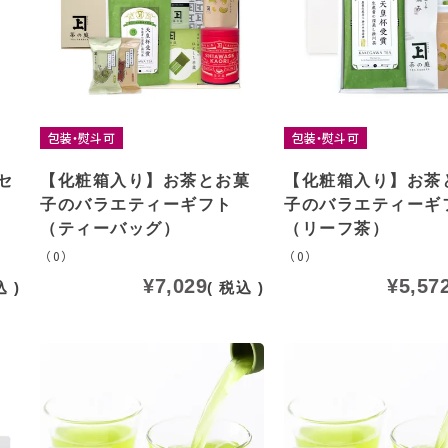
包装・熨斗可
包装・熨斗可
セ
【化粧箱入り】お茶とお菓
【化粧箱入り】お茶
子のバラエティーギフト
子のバラエティーギ
（ティーバッグ）
（リーフ茶）
（0）
（0）
¥
7,029
¥
5,57
込
税込