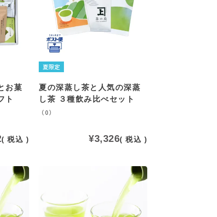
夏限定
とお菓
夏の深蒸し茶と人気の深蒸
フト
し茶 ３種飲み比べセット
（0）
2
¥
3,326
税込
税込