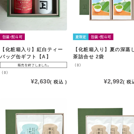
包装・熨斗可
夏限定
包装・熨斗可
【化粧箱入り】紅白ティー
【化粧箱入り】夏の深蒸
バッグ缶ギフト【A】
茶詰合せ 2袋
（0）
販売を終了しました。
（0）
¥
2,630
¥
2,992
税込
税