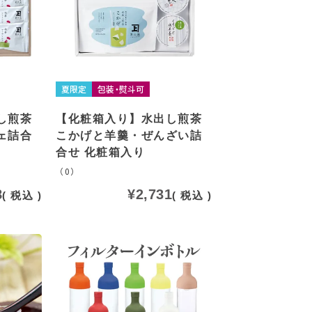
夏限定
包装・熨斗可
し煎茶
【化粧箱入り】水出し煎茶
ェ詰合
こかげと羊羹・ぜんざい詰
合せ 化粧箱入り
（0）
8
¥
2,731
税込
税込