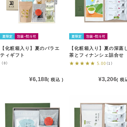
夏限定
包装・熨斗可
夏限定
包装・熨斗可
【化粧箱入り】夏のバラエ
【化粧箱入り】夏の深蒸
ティギフト
茶とフィナンシェ詰合せ
（0）
5.00
（1）
¥
6,188
¥
3,206
税込
税