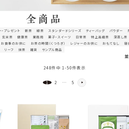
全商品
ト・プレゼント
新茶
緑茶
スタンダードシリーズ
ティーバッグ
パウダー
玄米茶
健康茶
業務用
菓子・スイーツ
日常茶
特上高級茶
深蒸し茶
お食事のお供に
お茶の時間（くつろぎ）
レジャーのお供に
おもてなし
寝
リーフ
抹茶
雑貨
サンプル商品
248
件中
1
-
50
件表示
1
2
…
5