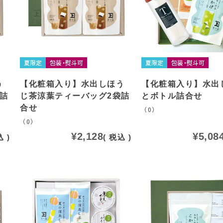
夏限定
包装・熨斗可
夏限定
包装・熨斗可
う
【化粧箱入り】水出しほう
【化粧箱入り】水出
詰
じ茶涼葉ティーバッグ2袋詰
とボトル詰合せ
合せ
（0）
（0）
¥
2,128
¥
5,08
込
税込