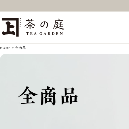
ギフト
特上高級茶
深
茶の庭オンラインショップ
抹茶
紅茶
ス
HOME
全商品