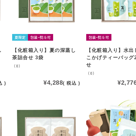
夏限定
包装・熨斗可
包装・熨斗可
し
【化粧箱入り】夏の深蒸し
【化粧箱入り】水出
茶詰合せ 3袋
こかげティーバッグ
せ
（0）
（0）
¥
4,288
¥
2,77
込
税込