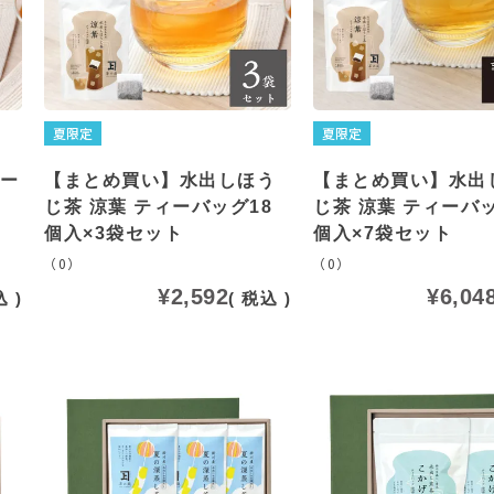
夏限定
夏限定
ィー
【まとめ買い】水出しほう
【まとめ買い】水出
じ茶 涼葉 ティーバッグ18
じ茶 涼葉 ティーバッ
個入×3袋セット
個入×7袋セット
（0）
（0）
¥
2,592
¥
6,04
込
税込