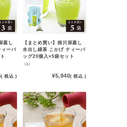
深蒸し
【まとめ買い】掛川深蒸し
ティーバ
水出し緑茶 こかげ ティーバ
ット
ッグ20個入×5袋セット
（0）
4
¥
5,940
税込
税込