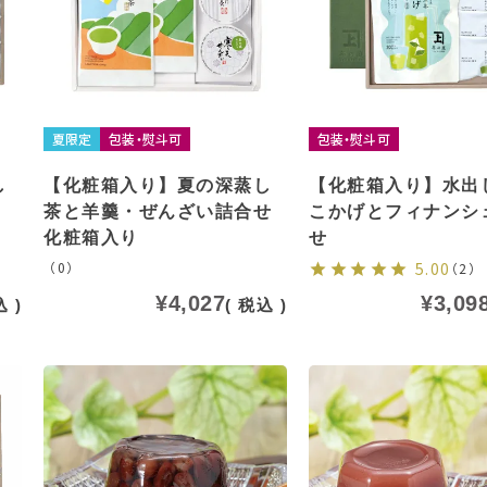
夏限定
包装・熨斗可
包装・熨斗可
し
【化粧箱入り】夏の深蒸し
【化粧箱入り】水出
茶と羊羹・ぜんざい詰合せ
こかげとフィナンシ
化粧箱入り
せ
（0）
5.00
（2）
¥
4,027
¥
3,09
込
税込