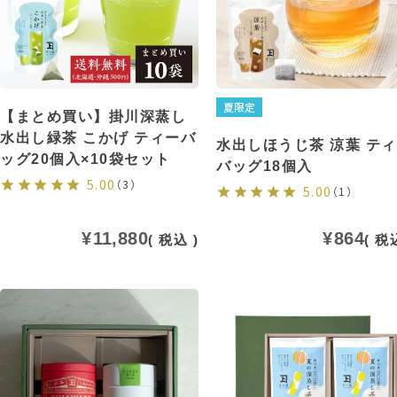
夏限定
【まとめ買い】掛川深蒸し
水出し緑茶 こかげ ティーバ
水出しほうじ茶 涼葉 テ
ッグ20個入×10袋セット
バッグ18個入
5.00
（3）
5.00
（1）
¥
11,880
¥
864
税込
税