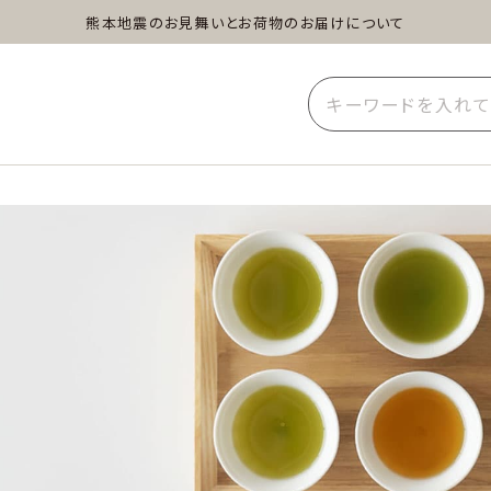
熊本地震のお見舞いとお荷物のお届けについて
蒸し茶
水出し茶
玄米茶
イーツ
雑貨
業務用