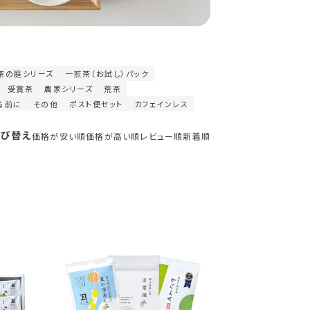
茶の庭シリーズ
一煎茶（お試し）パック
受賞茶
農家シリーズ
荒茶
る前に
その他
ポスト便セット
カフェインレス
並び替え
価格が安い順
価格が高い順
レビュー順
新着順