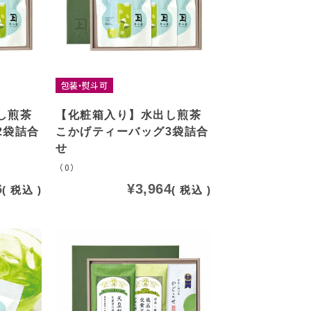
包装・熨斗可
し煎茶
【化粧箱入り】水出し煎茶
2袋詰合
こかげティーバッグ3袋詰合
せ
（0）
6
¥
3,964
税込
税込