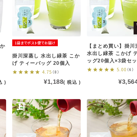
1袋までポスト便でお届け
こか
【まとめ買い】掛川
水出し緑茶 こかげ 
掛川深蒸し 水出し緑茶 こか
ッグ20個入×3袋セ
げ ティーバッグ 20個入
5.00
（6）
4.75
（8）
¥
1,188
¥
3,56
込
税込