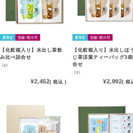
夏限定
包装・熨斗可
夏限定
包装・熨斗可
【化粧箱入り】水出し茶飲
【化粧箱入り】水出しほ
み比べ詰合せ
じ茶涼葉ティーバッグ3袋
合せ
（0）
（0）
¥
2,452
¥
2,992
税込
税