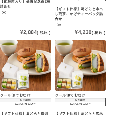
【化粧箱入り】受賞記念茶2種
詰合せ
【ギフト仕様】葛どらと水出
（0）
し煎茶こかげティーバッグ詰
合せ
（0）
¥
2,884
¥
4,230
税込
税込
クール便でお届け
クール便でお届け
販売期間
販売期間
2026/08/01 10:00
〜
2026/08/01 10:00
〜
【ギフト仕様】葛どらと掛川
【ギフト仕様】葛どらと玄米