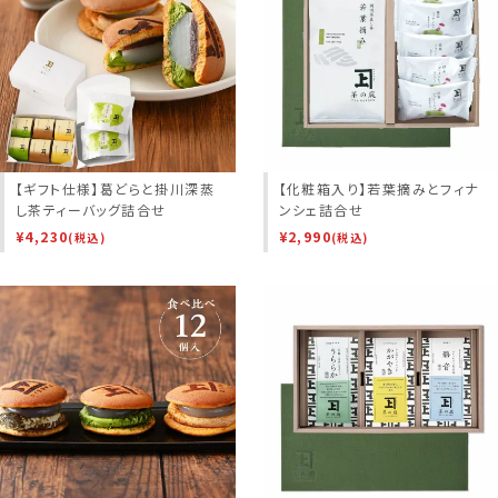
【ギフト仕様】葛どらと掛川深蒸
【化粧箱入り】若葉摘みとフィナ
し茶ティーバッグ詰合せ
ンシェ詰合せ
¥
4,230
¥
2,990
(税込)
(税込)