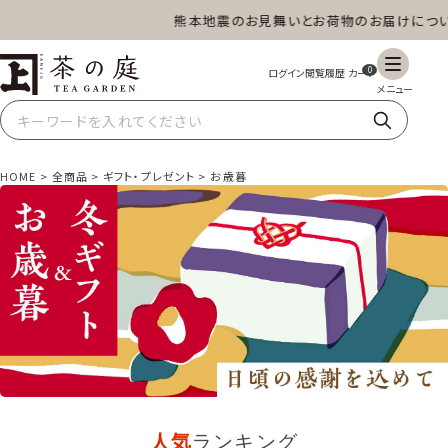
熊本地震のお見舞いとお荷物のお届けについて
茶の庭オンラインショップ
ギフト
特上高級茶
深蒸し茶
水出し茶
0
玄米茶
ほうじ茶
抹茶
紅茶
HOME
全商品
ギフト・プレゼント
お歳暮
スイーツ
雑貨
業務用
商品一覧
人気
ランキング