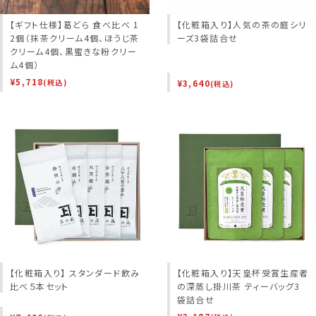
【ギフト仕様】葛どら 食べ比べ 1
【化粧箱入り】人気の茶の庭シリ
2個（抹茶クリーム4個、ほうじ茶
ーズ3袋詰合せ
クリーム4個、黒蜜きな粉クリー
ム4個）
¥
5,718
¥
3,640
(税込)
(税込)
【化粧箱入り】 スタンダード飲み
【化粧箱入り】天皇杯受賞生産者
比べ５本セット
の深蒸し掛川茶 ティーバッグ3
袋詰合せ