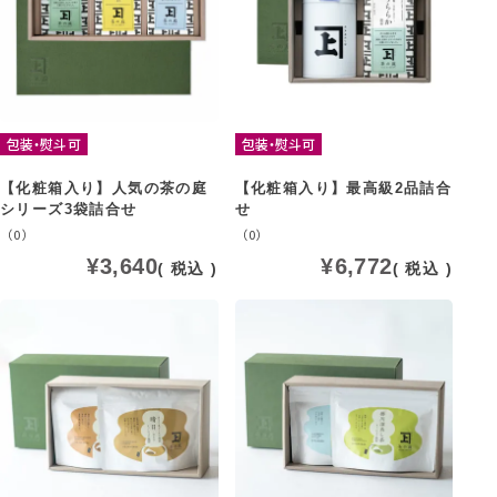
包装・熨斗可
包装・熨斗可
【化粧箱入り】人気の茶の庭
【化粧箱入り】最高級2品詰合
シリーズ3袋詰合せ
せ
（0）
（0）
¥
3,640
¥
6,772
税込
税込