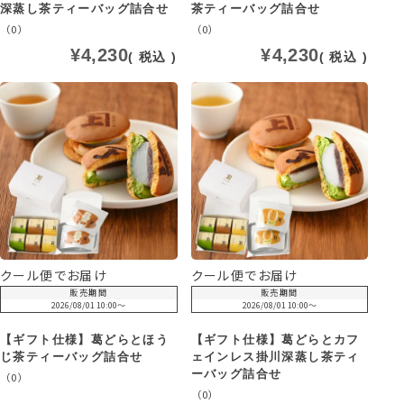
深蒸し茶ティーバッグ詰合せ
茶ティーバッグ詰合せ
（0）
（0）
¥
4,230
¥
4,230
税込
税込
クール便でお届け
クール便でお届け
販売期間
販売期間
2026/08/01 10:00
〜
2026/08/01 10:00
〜
【ギフト仕様】葛どらとほう
【ギフト仕様】葛どらとカフ
じ茶ティーバッグ詰合せ
ェインレス掛川深蒸し茶ティ
ーバッグ詰合せ
（0）
（0）