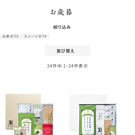
お歳暮
絞り込み
お茶ギフト
スイーツギフト
並び替え
価格が安い順
24
件中
1
-
24
件表示
価格が高い順
レビュー順
新着順