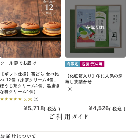
在庫切れ
クール便でお届け
冬限定
包装・熨斗可
【ギフト仕様】葛どら 食べ比
【化粧箱入り】冬に人気の深
べ 12個（抹茶クリーム4個、
蒸し茶詰合せ
ほうじ茶クリーム4個、黒蜜き
（0）
な粉クリーム4個）
5.00
（2）
¥
5,718
¥
4,526
税込
税込
ご利用ガイド
お届けについて