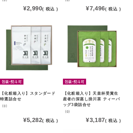
¥
2,990
¥
7,496
税込
税込
包装・熨斗可
包装・熨斗可
【化粧箱入り】スタンダード
【化粧箱入り】天皇杯受賞生
特選詰合せ
産者の深蒸し掛川茶 ティーバ
ッグ3袋詰合せ
（0）
（0）
¥
5,282
¥
3,187
税込
税込