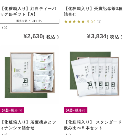
【化粧箱入り】紅白ティーバ
【化粧箱入り】受賞記念茶3種
ッグ缶ギフト【A】
詰合せ
販売を終了しました。
5.00
（1）
（0）
¥
2,630
¥
3,834
税込
税込
包装・熨斗可
包装・熨斗可
【化粧箱入り】若葉摘みとフ
【化粧箱入り】 スタンダード
ィナンシェ詰合せ
飲み比べ５本セット
（0）
（0）