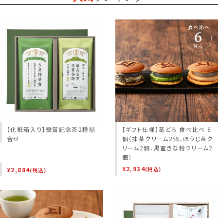
【化粧箱入り】受賞記念茶2種詰
【ギフト仕様】葛どら 食べ比べ 6
合せ
個（抹茶クリーム2個、ほうじ茶ク
リーム2個、黒蜜きな粉クリーム2
個）
¥
2,934
¥
2,884
(税込)
(税込)