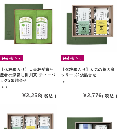
包装・熨斗可
包装・熨斗可
【化粧箱入り】天皇杯受賞生
【化粧箱入り】人気の茶の庭
産者の深蒸し掛川茶 ティーバ
シリーズ2袋詰合せ
ッグ2袋詰合せ
（0）
（0）
¥
2,258
¥
2,776
税込
税込