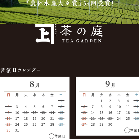
『農林水産大臣賞』34回受賞！
営業日カレンダー
8
9
月
月
日
月
火
水
木
金
土
日
月
火
水
木
金
土
1
1
2
3
4
5
2
3
4
5
6
7
8
6
7
8
9
10
11
12
9
10
11
12
13
14
15
13
14
15
16
17
18
19
16
17
18
19
20
21
22
20
21
22
23
24
25
26
23
24
25
26
27
28
29
27
28
29
30
30
31
休業
休業日