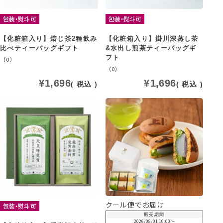
包装・熨斗可
包装・熨斗可
【化粧箱入り】焙じ茶2種飲み
【化粧箱入り】掛川深蒸し茶
比べティーバッグギフト
&水出し煎茶ティーバッグギ
フト
（0）
（0）
¥
1,696
¥
1,696
税込
税込
クール便でお届け
包装・熨斗可
販売期間
2026/08/01 10:00
〜