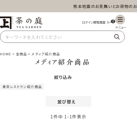
熊本地震のお見舞いとお荷物のお
茶の庭オンラインショップ
ギフト
特上高級茶
深蒸し茶
水出し茶
0
玄米茶
ほうじ茶
抹茶
紅茶
HOME
全商品
メディア紹介商品
メディア紹介商品
絞り込み
スイーツ
雑貨
業務用
商品一覧
青空レストラン紹介商品
並び替え
価格が安い順
1
件中
1
-
1
件表示
価格が高い順
レビュー順
新着順