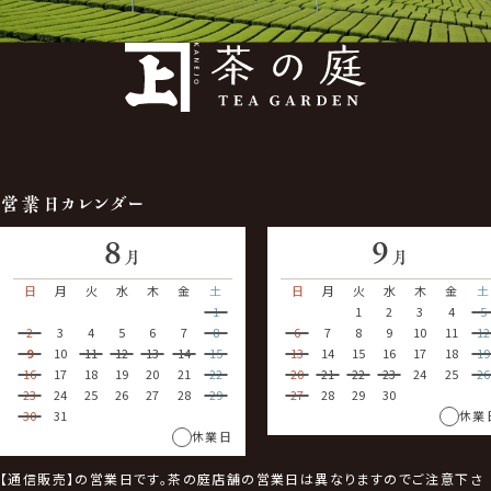
営業日カレンダー
8
9
月
月
日
月
火
水
木
金
土
日
月
火
水
木
金
土
1
1
2
3
4
5
2
3
4
5
6
7
8
6
7
8
9
10
11
12
9
10
11
12
13
14
15
13
14
15
16
17
18
19
16
17
18
19
20
21
22
20
21
22
23
24
25
26
23
24
25
26
27
28
29
27
28
29
30
30
31
休業
休業日
【通信販売】の営業日です。茶の庭店舗の営業日は異なりますのでご注意下さ