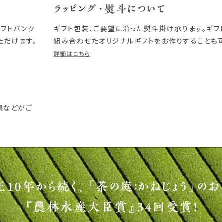
ラッピング・熨斗について
ソフトバンク
ギフト包装、ご要望に沿った熨斗掛け承ります。ギ
ただけます。
組み合わせたオリジナルギフトをお作りすることも
詳細はこちら
損などがご
正10年から続く、
「茶の庭：かねじょう」のお
『農林水産大臣賞』34回受賞！