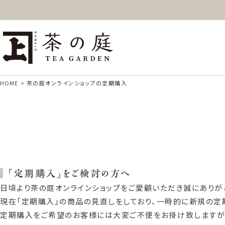
ギフト
特上高級茶
深
茶の庭オンラインショップ
抹茶
紅茶
ス
HOME
茶の庭オンラインショップの定期購入
「定期購入」をご検討の方へ
日頃より茶の庭オンラインショップをご愛顧いただき誠にありが
現在「定期購入」の商品の見直しをしており、一時的に新規の定
定期購入をご希望のお客様には大変ご不便をお掛け致しますが、