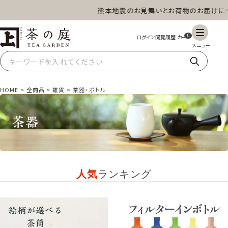
熊本地震のお見舞いとお荷物のお届けについ
茶の庭オンラインショップ
ギフト
特上高級茶
深蒸し茶
水出し茶
0
玄米茶
ほうじ茶
抹茶
紅茶
HOME
全商品
雑貨
茶器・ボトル
スイーツ
雑貨
業務用
商品一覧
人気
ランキング