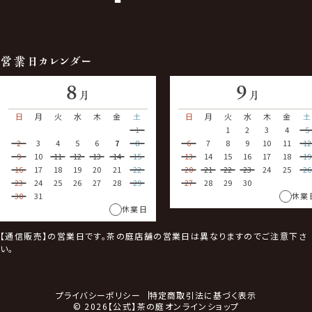
営業日カレンダー
8
9
月
月
日
月
火
水
木
金
土
日
月
火
水
木
金
土
1
1
2
3
4
5
2
3
4
5
6
7
8
6
7
8
9
10
11
12
9
10
11
12
13
14
15
13
14
15
16
17
18
19
16
17
18
19
20
21
22
20
21
22
23
24
25
26
23
24
25
26
27
28
29
27
28
29
30
30
31
休業
休業日
【通信販売】の営業日です。茶の庭店舗の営業日は異なりますのでご注意下さ
い。
プライバシーポリシー
特定商取引法に基づく表示
© 2026【公式】茶の庭オンラインショップ