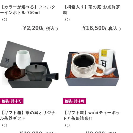
【カラーが選べる】フィルタ
【桐箱入り】茶の庭 お点前茶
ーインボトル 750ml
箱
（0）
（0）
¥
2,200
¥
16,500
税込
税込
包装・熨斗可
包装・熨斗可
【ギフト箱】茶の庭オリジナ
【ギフト箱】wabiティーポッ
ル茶器ギフト
トと茶缶詰合せ
（0）
（0）