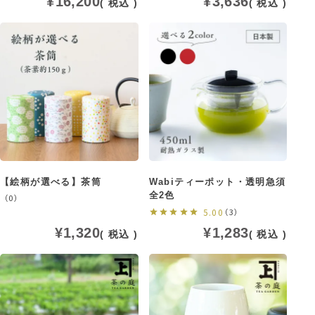
¥
16,200
¥
3,636
税込
税込
【絵柄が選べる】茶筒
Wabiティーポット・透明急須
全2色
（0）
5.00
（3）
¥
1,320
¥
1,283
税込
税込