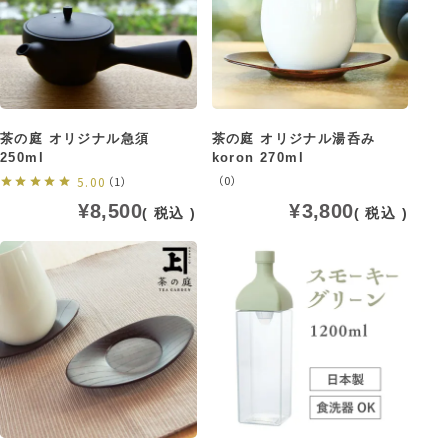
茶の庭 オリジナル急須
茶の庭 オリジナル湯呑み
250ml
koron 270ml
（0）
5.00
（1）
¥
8,500
¥
3,800
税込
税込