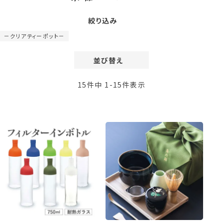
絞り込み
－クリアティーポット－
並び替え
価格が安い順
15
件中
1
-
15
件表示
価格が高い順
レビュー順
新着順