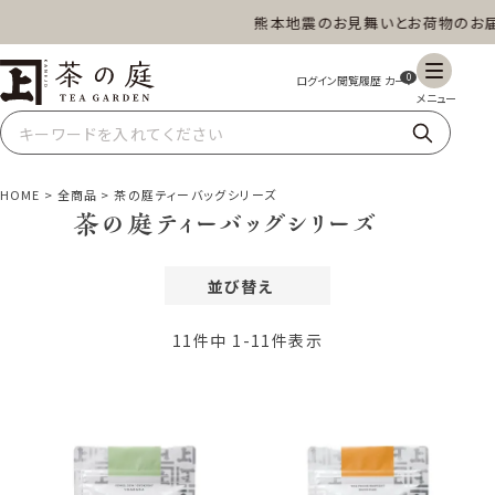
熊本地震のお見舞いとお荷物のお届
茶の庭オンラインショップ
ギフト
特上高級茶
深蒸し茶
水出し茶
0
玄米茶
ほうじ茶
抹茶
紅茶
HOME
全商品
茶の庭ティーバッグシリーズ
茶の庭ティーバッグシリーズ
並び替え
スイーツ
雑貨
業務用
商品一覧
価格が安い順
11
件中
1
-
11
件表示
価格が高い順
レビュー順
新着順