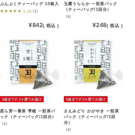
ぶんぶくティーバッグ 10個入
玉露うららか 一煎茶パック
（ティーバッグ/1回分）
5.00
（1）
（0）
¥
842
¥
248
税込
税込
9袋までポスト便でお届け
9袋までポスト便でお届け
柔ら芽一番茶 雫穂 一煎茶パ
さえみどり かがやき 一煎茶
ック（ティーバッグ/1回分）
パック（ティーバッグ/1回
分）
（0）
（0）