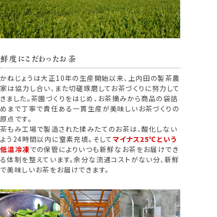
鮮度にこだわったお茶
かねじょうは大正10年の生産開始以来、上内田の製茶農
家は協力し合い、また切磋琢磨してお茶づくりに努力して
きました。茶園づくりをはじめ、お茶摘みから商品の袋詰
めまで丁寧で責任ある一貫生産が美味しいお茶づくりの
原点です。
茶もみ工場で製造された揉みたてのお茶は、酸化しない
よう24時間以内に窒素充填。そして
マイナス25℃という
低温冷凍
での保管によりいつも新鮮なお茶をお届けでき
る体制を整えています。余分な流通コストがない分、新鮮
で美味しいお茶をお届けできます。