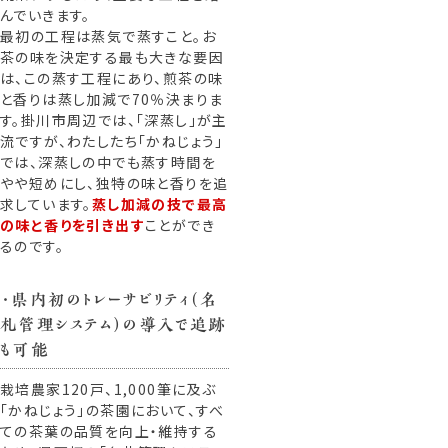
んでいきます。
最初の工程は蒸気で蒸すこと。お
茶の味を決定する最も大きな要因
は、この蒸す工程にあり、煎茶の味
と香りは蒸し加減で70％決まりま
す。掛川市周辺では、「深蒸し」が主
流ですが、わたしたち「かねじょう」
では、深蒸しの中でも蒸す時間を
やや短めにし、独特の味と香りを追
求しています。
蒸し加減の技で最高
の味と香りを引き出す
ことができ
るのです。
・県内初のトレーサビリティ（名
札管理システム）の導入で追跡
も可能
栽培農家120戸、1,000筆に及ぶ
「かねじょう」の茶園において、すべ
ての茶葉の品質を向上・維持する