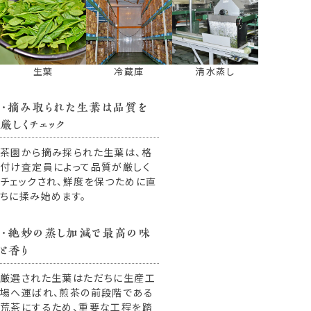
生葉
冷蔵庫
清水蒸し
・摘み取られた生葉は品質を
厳しくチェック
茶園から摘み採られた生葉は、格
付け査定員によって品質が厳しく
チェックされ、鮮度を保つために直
ちに揉み始めます。
・絶妙の蒸し加減で最高の味
と香り
厳選された生葉はただちに生産工
場へ運ばれ、煎茶の前段階である
荒茶にするため、重要な工程を踏