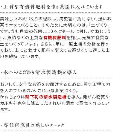
・上質な有機質肥料を作り茶園に入れています
美味しいお茶づくりの秘訣は、病虫害に負けない、強いお
茶の木をつくること。 そのために大切なのは、「土づくり」
です。当社農家の茶園、110ヘクタールに対し、かねじょう
は、魚粕などの上質な
有機質肥料
を施し、元気で良質な
土をつくっています。 さらに、年に一度土壌の分析を行っ
ており、土にあわせて肥料を変えてお茶づくりに適した土
地を維持しています。
・水へのこだわり清水製造機を導入
おいしく、安全なお茶をお届けするために、蒸す工程で力
を入れているのが、きれいな蒸気づくり。
かねじょうは
県下初の清水製造機
を導入。発がん物質や
カルキを完全に除去したきれいな清水で蒸気を作ってい
ます。
・専任研究員の厳しいチェック