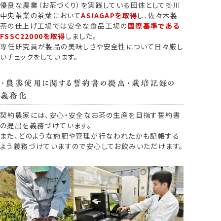
優良な農業（お茶づくり）を実践している団体として掛川
中央茶業の茶葉において
ASIAGAPを取得
し、佐々木製
茶の仕上げ工場では安全な食品工場の
国際基準である
FSSC22000を取得
しました。
専任研究員が製品の美味しさや安全性について日々厳し
いチェックをしています。
・農薬使用に関する誓約書の提出・栽培記録の
義務化
契約農家には、安心・安全なお茶の生産を目指す誓約書
の提出を義務づけています。
また、どのような施肥や管理が行なわれたかも記帳する
よう義務づけていますので安心してお飲みいただけます。