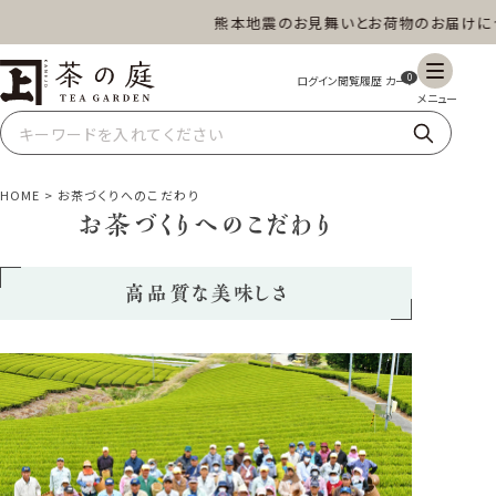
熊本地震のお見舞いとお荷物のお届けについ
茶の庭オンラインショップ
ギフト
特上高級茶
深蒸し茶
水出し茶
0
玄米茶
ほうじ茶
抹茶
紅茶
HOME
お茶づくりへのこだわり
お茶づくりへのこだわり
スイーツ
雑貨
業務用
商品一覧
高品質な美味しさ