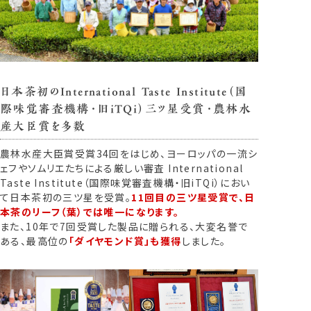
日本茶初のInternational Taste Institute（国
際味覚審査機構・旧iTQi）三ツ星受賞・農林水
産大臣賞を多数
農林水産大臣賞受賞34回をはじめ、ヨーロッパの一流シ
ェフやソムリエたちによる厳しい審査 International
Taste Institute（国際味覚審査機構・旧iTQi）におい
て日本茶初の三ツ星を受賞。
11回目の三ツ星受賞で、日
本茶のリーフ（葉）では唯一になります。
また、10年で7回受賞した製品に贈られる、大変名誉で
ある、最高位の
「ダイヤモンド賞」も獲得
しました。