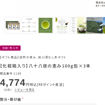
包装・熨斗可
【ギフト商品】自然の恵み、掛川深むし茶ギフト
【化粧箱入り】八十八夜の恵み100g缶×3本
商品番号
1188
4,774
税込
48
ポイント進呈
レビューを見る
（0件）
熨斗・掛け紙