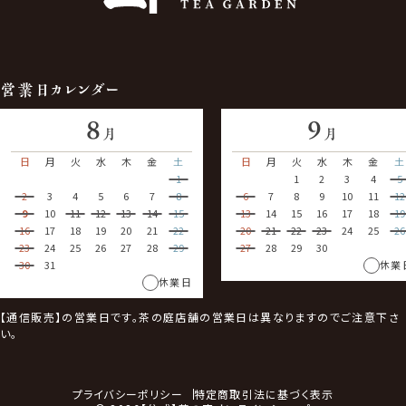
営業日カレンダー
8
9
月
月
日
月
火
水
木
金
土
日
月
火
水
木
金
土
1
1
2
3
4
5
2
3
4
5
6
7
8
6
7
8
9
10
11
12
9
10
11
12
13
14
15
13
14
15
16
17
18
19
16
17
18
19
20
21
22
20
21
22
23
24
25
26
23
24
25
26
27
28
29
27
28
29
30
30
31
休業
休業日
【通信販売】の営業日です。茶の庭店舗の営業日は異なりますのでご注意下さ
い。
プライバシーポリシー
特定商取引法に基づく表示