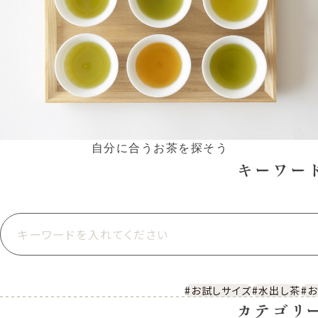
自分に合うお茶を探そう
キーワー
探す
#お試しサイズ
#水出し茶
#
カテゴリ