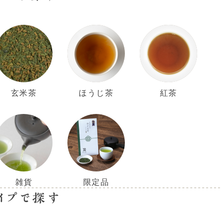
玄米茶
ほうじ茶
紅茶
雑貨
限定品
イプで探す