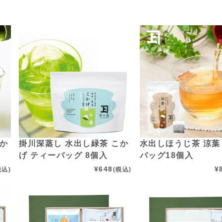
こか
掛川深蒸し 水出し緑茶 こか
水出しほうじ茶 涼葉
げ ティーバッグ 8個入
バッグ18個入
¥
648
¥
税込)
(税込)