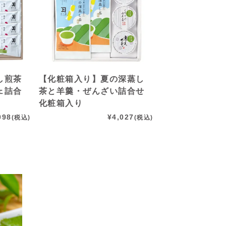
し煎茶
【化粧箱入り】夏の深蒸し
ェ詰合
茶と羊羹・ぜんざい詰合せ
化粧箱入り
098
¥
4,027
(税込)
(税込)