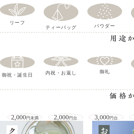
リーフ
パウダー
ティーバッグ
用途
御礼
内祝・お返し
御祝・誕生日
価格
2,000
2,000
3,000
円未満
円台
円台