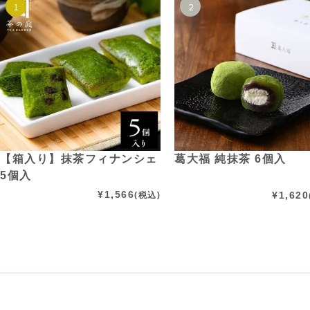
【箱入り】抹茶フィナンシェ
葛大福 純抹茶 6個入
5個入
¥
1,566
¥
1,620
(税込)