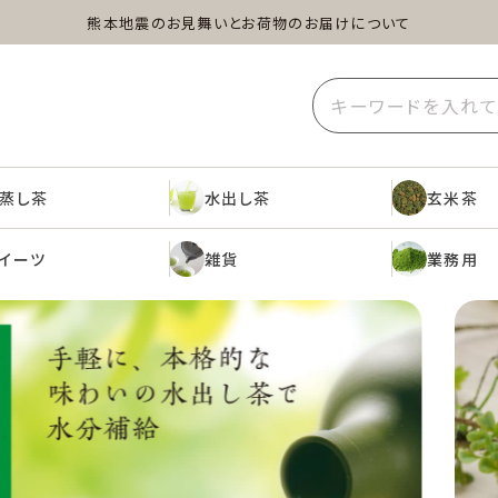
熊本地震のお見舞いとお荷物のお届けについて
蒸し茶
水出し茶
玄米茶
イーツ
雑貨
業務用
蒸し茶
水出し茶
玄米茶
イーツ
雑貨
業務用