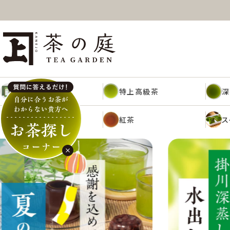
ギフト
特上高級茶
深
抹茶
紅茶
ス
ギフト
特上高級茶
深
抹茶
紅茶
ス