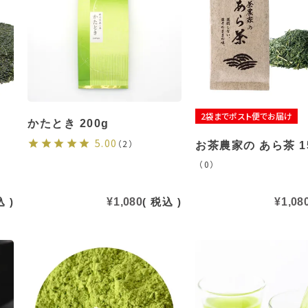
2袋までポスト便でお届け
かたとき 200g
5.00
（2）
お茶農家の あら茶 1
（0）
込
¥
1,080
税込
¥
1,08