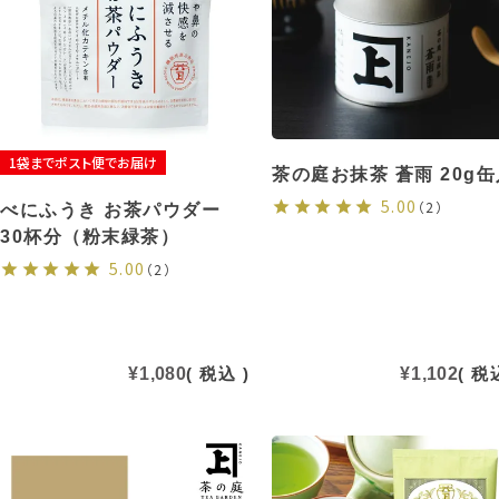
1袋までポスト便でお届け
茶の庭お抹茶 蒼雨 20g缶
5.00
（2）
べにふうき お茶パウダー
30杯分（粉末緑茶）
5.00
（2）
¥
1,080
税込
¥
1,102
税