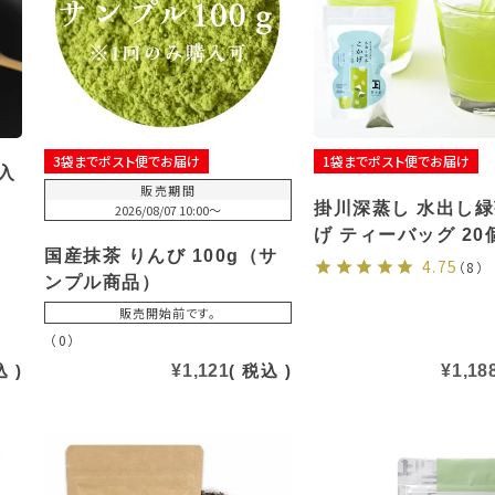
3袋までポスト便でお届け
1袋までポスト便でお届け
入
販売期間
掛川深蒸し 水出し緑
2026/08/07 10:00
〜
げ ティーバッグ 20
国産抹茶 りんび 100g（サ
4.75
（8）
ンプル商品）
販売開始前です。
（0）
込
¥
1,121
税込
¥
1,18