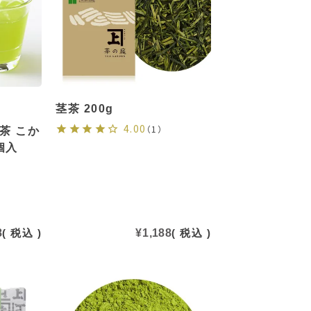
茎茶 200g
4.00
（1）
茶 こか
個入
8
税込
¥
1,188
税込