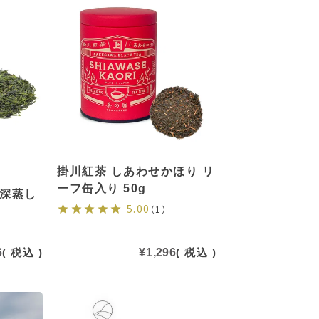
掛川紅茶 しあわせかほり リ
ーフ缶入り 50g
の深蒸し
5.00
（1）
6
税込
¥
1,296
税込