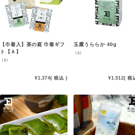
【巾着入】茶の庭 巾着ギフ
玉露うららか 40g
ト【Ａ】
（0）
（0）
¥
1,374
税込
¥
1,512
税