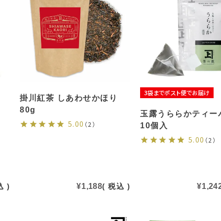
3袋までポスト便でお届け
掛川紅茶 しあわせかほり
80g
玉露うららかティー
5.00
（2）
10個入
5.00
（2）
込
¥
1,188
税込
¥
1,24