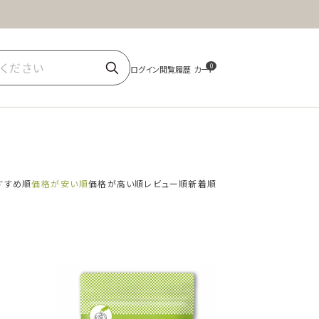
ほうじ茶
商品一覧
0
すすめ順
価格が安い順
価格が高い順
レビュー順
新着順