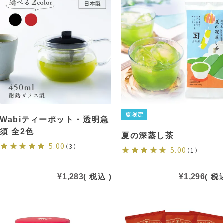
夏限定
Wabiティーポット・透明急
須 全2色
夏の深蒸し茶
5.00
（3）
5.00
（1）
¥
1,283
税込
¥
1,296
税