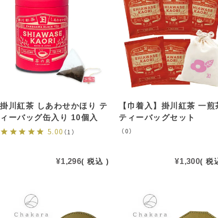
掛川紅茶 しあわせかほり テ
【巾着入】掛川紅茶 一煎
ィーバッグ缶入り 10個入
ティーバッグセット
5.00
（0）
（1）
¥
1,296
税込
¥
1,300
税