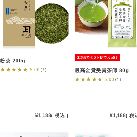
3袋までポスト便でお届け
粉茶 200g
5.00
（3）
最高金賞受賞茶師 80g
5.00
（1）
¥
1,188
税込
¥
1,188
税