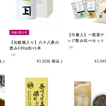
包装・熨斗可
【巾着入】一煎茶テ
ッグ飲み比べセット
【化粧箱入り】八十八夜の
（0）
恵み100g缶×1本
（0）
込
¥
1,528
税込
¥
1,54