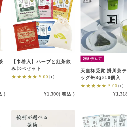
包装・熨斗可
茶
【巾着入】ハーブと紅茶飲
み比べセット
天皇杯受賞 掛川茶
5.00
（1）
ッグ缶3g×10個入
5.00
（1）
込
¥
1,300
税込
¥
1,31