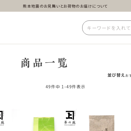
熊本地震のお見舞いとお荷物のお届けについて
蒸し茶
水出し茶
玄米茶
イーツ
雑貨
業務用
商品一覧
並び替え
お
49
件中
1
-
49
件表示