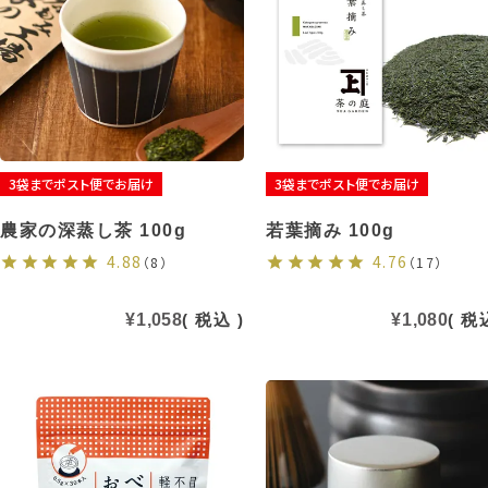
3袋までポスト便でお届け
3袋までポスト便でお届け
農家の深蒸し茶 100g
若葉摘み 100g
4.88
4.76
（8）
（17）
¥
1,058
税込
¥
1,080
税