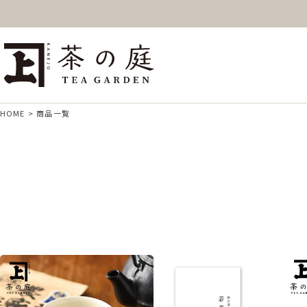
ギフト
特上高級茶
深
茶の庭オンラインショップ
抹茶
紅茶
ス
HOME
商品一覧