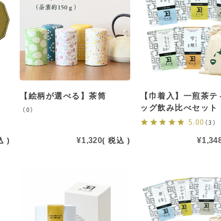
【絵柄が選べる】茶筒
【巾着入】一煎茶テ
ッグ飲み比べセット
（0）
5.00
（3）
込
¥
1,320
税込
¥
1,34