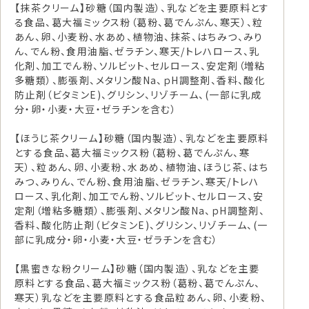
【抹茶クリーム】砂糖（国内製造）、乳などを主要原料とす
る食品、葛大福ミックス粉（葛粉、葛でんぷん、寒天）、粒
あん、卵、小麦粉、水あめ、植物油、抹茶、はちみつ、みり
ん、でん粉、食用油脂、ゼラチン、寒天/トレハロース、乳
化剤、加工でん粉、ソルビット、セルロース、安定剤（増粘
多糖類）、膨張剤、メタリン酸Na、ｐH調整剤、香料、酸化
防止剤（ビタミンE)、グリシン、リゾチーム、(一部に乳成
分・卵・小麦・大豆・ゼラチンを含む）
【ほうじ茶クリーム】砂糖（国内製造）、乳などを主要原料
とする食品、葛大福ミックス粉（葛粉、葛でんぷん、寒
天）、粒あん、卵、小麦粉、水あめ、植物油、ほうじ茶、はち
みつ、みりん、でん粉、食用油脂、ゼラチン、寒天/トレハ
ロース、乳化剤、加工でん粉、ソルビット、セルロース、安
定剤（増粘多糖類）、膨張剤、メタリン酸Na、ｐH調整剤、
香料、酸化防止剤（ビタミンE)、グリシン、リゾチーム、(一
部に乳成分・卵・小麦・大豆・ゼラチンを含む）
【黒蜜きな粉クリーム】砂糖（国内製造）、乳などを主要
原料とする食品、葛大福ミックス粉（葛粉、葛でんぷん、
寒天）乳などを主要原料とする食品粒あん、卵、小麦粉、