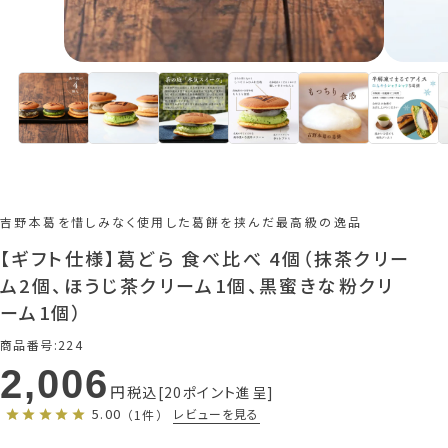
吉野本葛を惜しみなく使用した葛餅を挟んだ最高級の逸品
【ギフト仕様】葛どら 食べ比べ 4個（抹茶クリー
ム2個、ほうじ茶クリーム1個、黒蜜きな粉クリ
ーム1個）
商品番号
224
2,006
税込
20
ポイント進呈
5.00
レビューを見る
（1件）