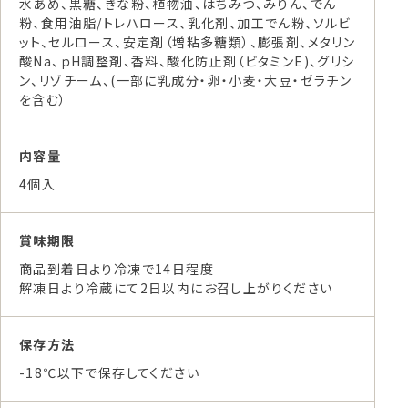
水あめ、黒糖、きな粉、植物油、はちみつ、みりん、でん
粉、食用油脂/トレハロース、乳化剤、加工でん粉、ソルビ
ット、セルロース、安定剤（増粘多糖類）、膨張剤、メタリン
酸Na、ｐH調整剤、香料、酸化防止剤（ビタミンE)、グリシ
ン、リゾチーム、(一部に乳成分・卵・小麦・大豆・ゼラチン
を含む）
内容量
4個入
賞味期限
商品到着日より冷凍で14日程度
解凍日より冷蔵にて2日以内にお召し上がりください
保存方法
-18℃以下で保存してください