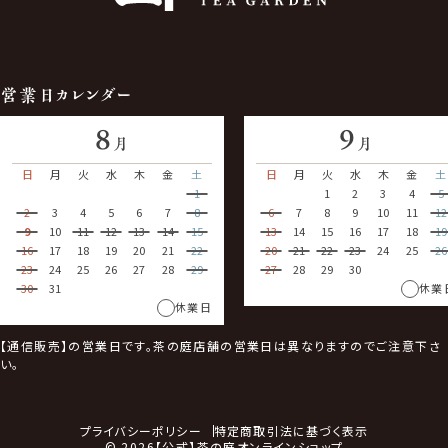
営業日カレンダー
8
9
月
月
日
月
火
水
木
金
土
日
月
火
水
木
金
土
1
1
2
3
4
5
2
3
4
5
6
7
8
6
7
8
9
10
11
12
9
10
11
12
13
14
15
13
14
15
16
17
18
19
16
17
18
19
20
21
22
20
21
22
23
24
25
26
23
24
25
26
27
28
29
27
28
29
30
30
31
休業
休業日
【通信販売】の営業日です。茶の庭店舗の営業日は異なりますのでご注意下さ
い。
プライバシーポリシー
特定商取引法に基づく表示
© 2026【公式】茶の庭オンラインショップ