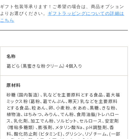
ギフト包装等承ります！ご希望の場合は、商品オプション
よりお選びください。
ギフトラッピングについての詳細は
こちら
名称
葛どら（黒蜜きな粉クリーム）4個入り
原材料
砂糖（国内製造）、乳などを主要原料とする食品、葛大福
ミックス粉（葛粉、葛でんぷん、寒天）乳などを主要原料
とする食品、粒あん、卵、小麦粉、水あめ、黒糖、きな粉、
植物油、はちみつ、みりん、でん粉、食用油脂/トレハロー
ス、乳化剤、加工でん粉、ソルビット、セルロース、安定剤
（増粘多糖類）、膨張剤、メタリン酸Na、ｐH調整剤、香
料、酸化防止剤（ビタミンE)、グリシン、リゾチーム、(一部