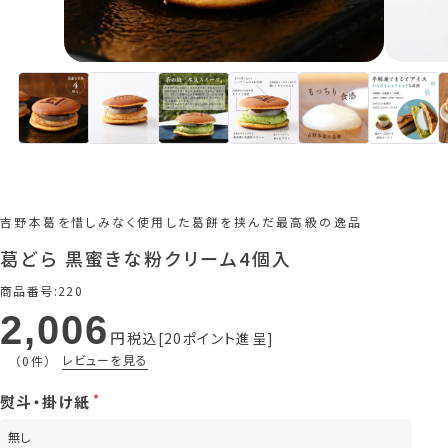
吉野本葛を惜しみなく使用した葛餅を挟んだ最高級の逸品
葛どら 黒蜜きな粉クリーム4個入
商品番号
220
2,006
税込
20
ポイント進呈
レビューを見る
（0件）
熨斗・掛け紙