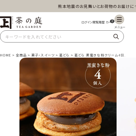
熊本地震のお見舞いとお荷物のお届けについ
茶の庭オンラインショップ
0
HOME
全商品
菓子・スイーツ
葛どら
葛どら 黒蜜きな粉クリーム4個入