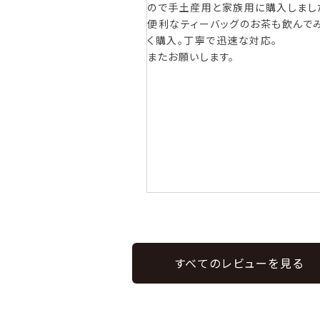
で手土産用と家族用に購入しました。
パッケージもおしゃれでとて
利なティーバッグのお茶も飲んでみた
した。
購入。丁寧で迅速な対応。

たお願いします。
すべてのレビューを見る