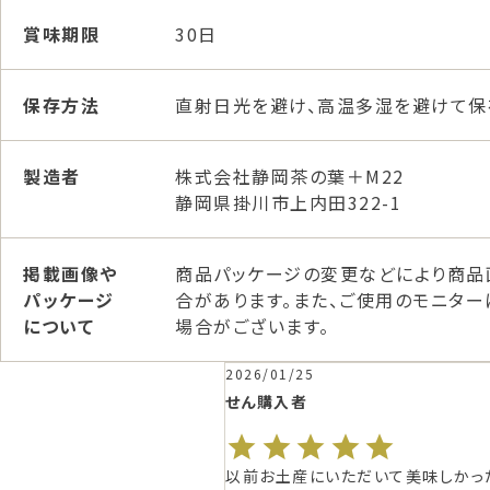
賞味期限
30日
保存方法
直射日光を避け、高温多湿を避けて保
製造者
株式会社静岡茶の葉＋M22
静岡県掛川市上内田322-1
掲載画像や
商品パッケージの変更などにより商品
パッケージ
合があります。また、ご使用のモニタ
について
場合がございます。
026/01/25
2025/12/18
ん
購入者
ポンソラ
購入者
前お土産にいただいて美味しかった
お茶好きな母へのプレゼントで