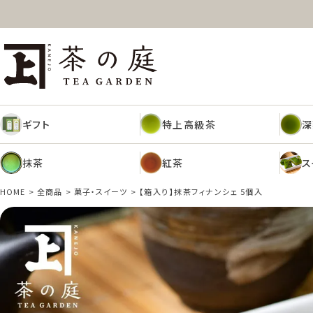
ギフト
特上高級茶
深
茶の庭オンラインショップ
抹茶
紅茶
ス
ギフト
特上高級茶
深
抹茶
紅茶
ス
HOME
全商品
菓子・スイーツ
【箱入り】抹茶フィナンシェ 5個入