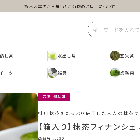
熊本地震のお見舞いとお荷物のお届けについて
蒸し茶
水出し茶
玄米茶
イーツ
雑貨
業務用
蒸し茶
水出し茶
玄米茶
イーツ
雑貨
業務用
包装・熨斗可
掛川抹茶をたっぷり使用した大人の抹茶ケ
【箱入り】抹茶フィナンシェ
商品番号
639