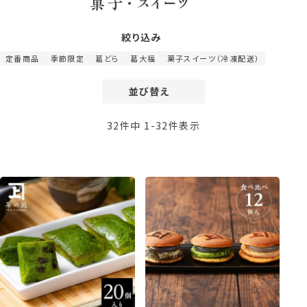
菓子・スイーツ
絞り込み
定番商品
季節限定
葛どら
葛大福
菓子スイーツ（冷凍配送）
並び替え
価格が安い順
32
件中
1
-
32
件表示
価格が高い順
レビュー順
新着順