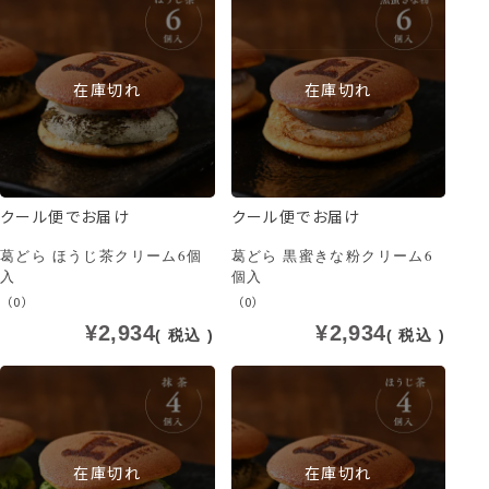
在庫切れ
在庫切れ
クール便でお届け
クール便でお届け
葛どら ほうじ茶クリーム6個
葛どら 黒蜜きな粉クリーム6
入
個入
（0）
（0）
¥
2,934
¥
2,934
税込
税込
在庫切れ
在庫切れ