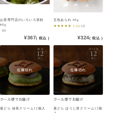
お茶専門店のいろいろ茶飴
五色あられ 40g
60g
5.00
（1）
（0）
¥
367
¥
324
税込
税込
在庫切れ
在庫切れ
クール便でお届け
クール便でお届け
葛どら 抹茶クリーム12個入
葛どら ほうじ茶クリーム12個
入