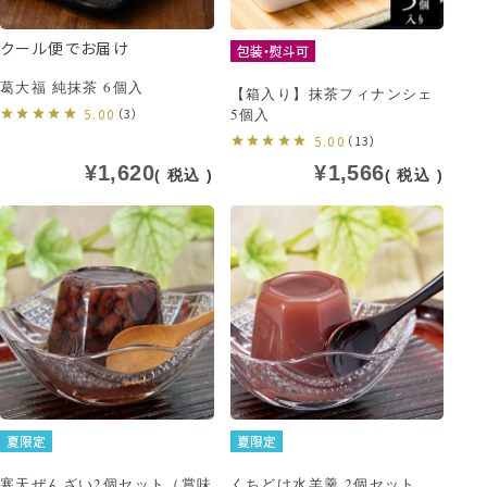
クール便でお届け
包装・熨斗可
葛大福 純抹茶 6個入
【箱入り】抹茶フィナンシェ
5.00
（3）
5個入
5.00
（13）
¥
1,620
¥
1,566
税込
税込
夏限定
夏限定
寒天ぜんざい2個セット（賞味
くちどけ水羊羹 2個セット