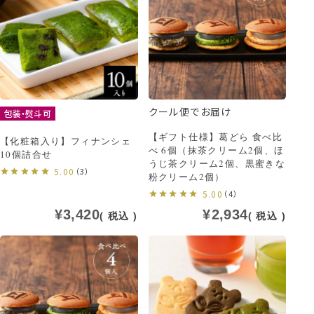
クール便でお届け
包装・熨斗可
【ギフト仕様】葛どら 食べ比
【化粧箱入り】フィナンシェ
べ 6個（抹茶クリーム2個、ほ
10個詰合せ
うじ茶クリーム2個、黒蜜きな
5.00
（3）
粉クリーム2個）
5.00
（4）
¥
3,420
¥
2,934
税込
税込