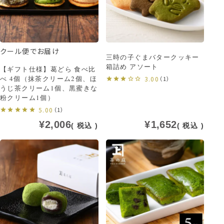
クール便でお届け
三時の子ぐまバタークッキー
箱詰め アソート
【ギフト仕様】葛どら 食べ比
べ 4個（抹茶クリーム2個、ほ
3.00
（1）
うじ茶クリーム1個、黒蜜きな
粉クリーム1個）
5.00
（1）
¥
2,006
¥
1,652
税込
税込