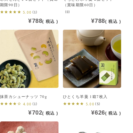
期限90日）
（賞味期限60日）
（0）
5.00
（1）
¥
788
¥
788
税込
税込
抹茶カシューナッツ 70g
ひとくち羊羹 1箱7枚入
4.00
（1）
5.00
（5）
¥
702
¥
626
税込
税込