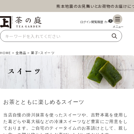
熊本地震のお見舞いとお荷物のお届けについて
茶の庭オンラインショップ
ギフト
特上高級茶
深蒸し茶
水出し茶
0
玄米茶
ほうじ茶
抹茶
紅茶
HOME
全商品
菓子・スイーツ
スイーツ
雑貨
業務用
商品一覧
お茶とともに楽しめるスイーツ
当店自慢の掛川抹茶を使ったスイーツや、吉野本葛を使用し
た葛どらや葛大福などの冷凍スイーツなど豊富にご用意をし
ております。ご自宅のティータイムのお茶請けとして、親し