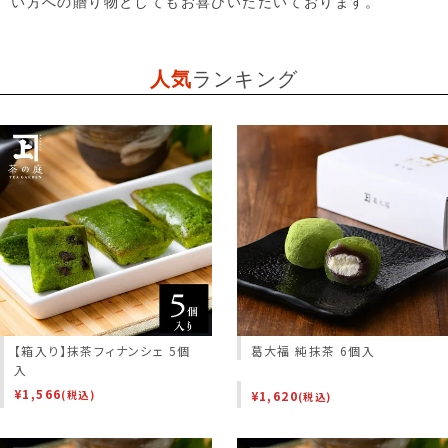
い方への贈り物としてもお喜びいただいております。
人気
ランキング
【箱入り】抹茶フィナンシェ 5個
葛大福 純抹茶 6個入
入
¥
1,566
¥
1,620
(税込)
(税込)