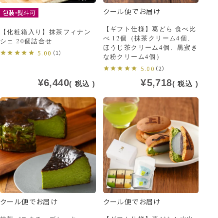
クール便でお届け
包装・熨斗可
【ギフト仕様】葛どら 食べ比
【化粧箱入り】抹茶フィナン
べ 12個（抹茶クリーム4個、
シェ 20個詰合せ
ほうじ茶クリーム4個、黒蜜き
5.00
（1）
な粉クリーム4個）
5.00
（2）
¥
6,440
¥
5,718
税込
税込
クール便でお届け
クール便でお届け