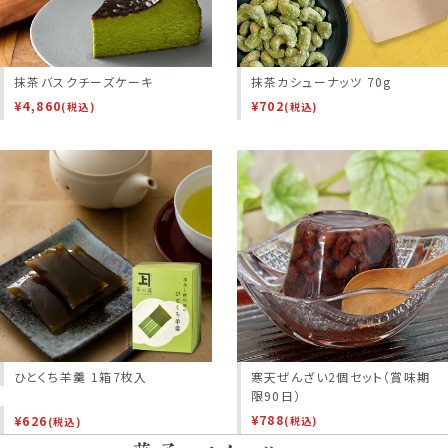
抹茶バスクチーズケーキ
抹茶カシューナッツ 70g
¥
4,860
¥
702
(税込)
(税込)
ひとくち羊羹 1箱7枚入
寒天ぜんざい2個セット（賞味期
限90日）
¥
788
¥
626
(税込)
(税込)