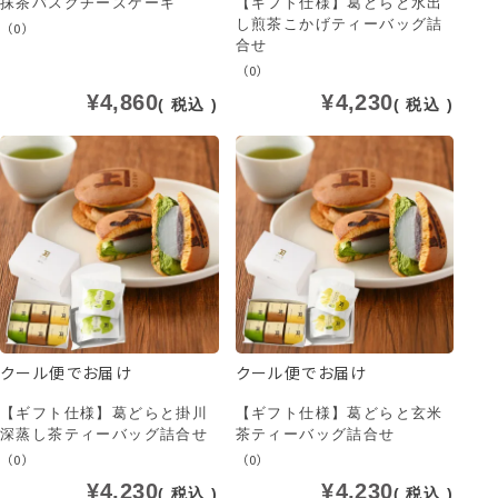
抹茶バスクチーズケーキ
【ギフト仕様】葛どらと水出
し煎茶こかげティーバッグ詰
（0）
合せ
（0）
¥
4,860
¥
4,230
税込
税込
クール便でお届け
クール便でお届け
【ギフト仕様】葛どらと掛川
【ギフト仕様】葛どらと玄米
深蒸し茶ティーバッグ詰合せ
茶ティーバッグ詰合せ
（0）
（0）
¥
4,230
¥
4,230
税込
税込