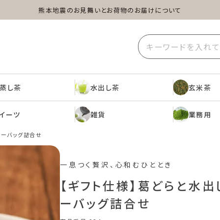
熊本地震のお見舞いとお荷物のお届けについて
蒸し茶
水出し茶
玄米茶
イーツ
雑貨
業務用
蒸し茶
水出し茶
玄米茶
イーツ
雑貨
業務用
ィーバッグ詰合せ
一息つく贅沢、心和むひととき
【ギフト仕様】葛どらと水出
ーバッグ詰合せ