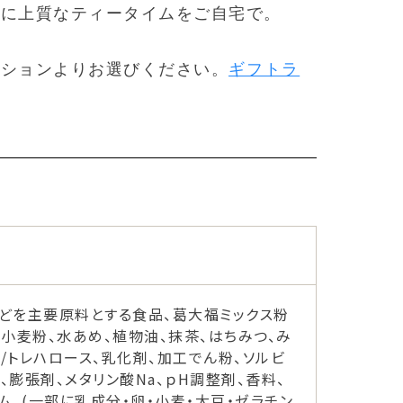
単に上質なティータイムをご自宅で。
プションよりお選びください。
ギフトラ
などを主要原料とする食品、葛大福ミックス粉
、小麦粉、水あめ、植物油、抹茶、はちみつ、み
/トレハロース、乳化剤、加工でん粉、ソルビ
、膨張剤、メタリン酸Na、ｐH調整剤、香料、
ーム、(一部に乳成分・卵・小麦・大豆・ゼラチン