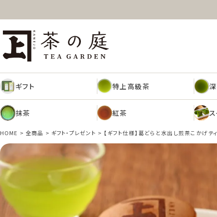
ギフト
特上高級茶
深
茶の庭オンラインショップ
抹茶
紅茶
ス
ギフト
特上高級茶
深
抹茶
紅茶
ス
HOME
全商品
ギフト・プレゼント
【ギフト仕様】葛どらと水出し煎茶こかげテ