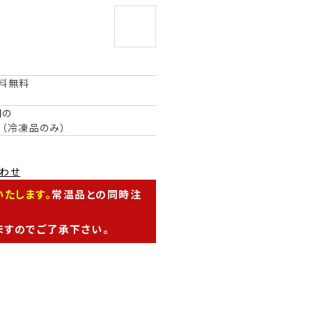
送料無料
円の
（冷凍品のみ）
わせ
たします。
常温品との同時注
ますのでご了承下さい。