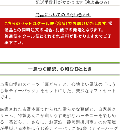
配送手数料がかかります（冷凍品のみ）
商品についてのお問い合わせ
こちらのセットはクール便（冷凍）でお届けいたします。
常
温品との同時注文の場合、別便での発送となります。
普通便＋クール便とそれぞれ送料が掛かりますのでご了
承下さい。
一息つく贅沢、心和むひととき
当店自慢のスイーツ「葛どら」と、心地よい風味の「ほう
じ茶ティーバッグ」をセットにした、贅沢なギフトセット
です。
厳選された吉野本葛で作られた滑らかな葛餅と、自家製ク
リーム、特製あんこが織りなす絶妙なハーモニーを楽しめ
る「葛どら」。さらに、お茶処「静岡県掛川市」のお茶屋
が手掛ける本格ほうじ茶ティーバッグを2袋（ティーバッグ