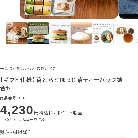
一息つく贅沢、心和むひととき
【ギフト仕様】葛どらとほうじ茶ティーバッグ詰
合せ
商品番号
836
4,230
税込
42
ポイント進呈
レビューを見る
（0件）
熨斗・掛け紙