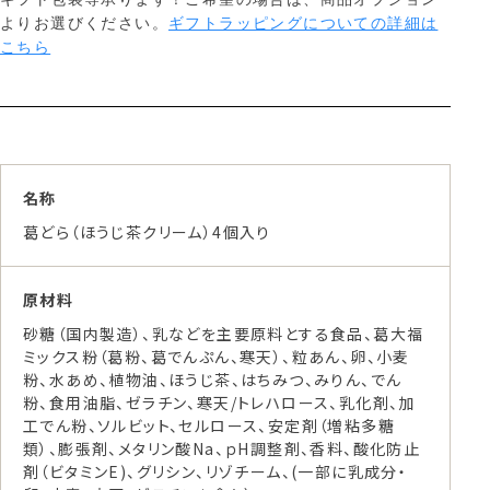
よりお選びください。
ギフトラッピングについての詳細は
こちら
名称
葛どら（ほうじ茶クリーム）4個入り
原材料
砂糖（国内製造）、乳などを主要原料とする食品、葛大福
ミックス粉（葛粉、葛でんぷん、寒天）、粒あん、卵、小麦
粉、水あめ、植物油、ほうじ茶、はちみつ、みりん、でん
粉、食用油脂、ゼラチン、寒天/トレハロース、乳化剤、加
工でん粉、ソルビット、セルロース、安定剤（増粘多糖
類）、膨張剤、メタリン酸Na、ｐH調整剤、香料、酸化防止
剤（ビタミンE)、グリシン、リゾチーム、(一部に乳成分・