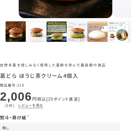
吉野本葛を惜しみなく使用した葛餅を挟んだ最高級の逸品
葛どら ほうじ茶クリーム4個入
商品番号
216
2,006
税込
20
ポイント進呈
レビューを見る
（0件）
熨斗・掛け紙