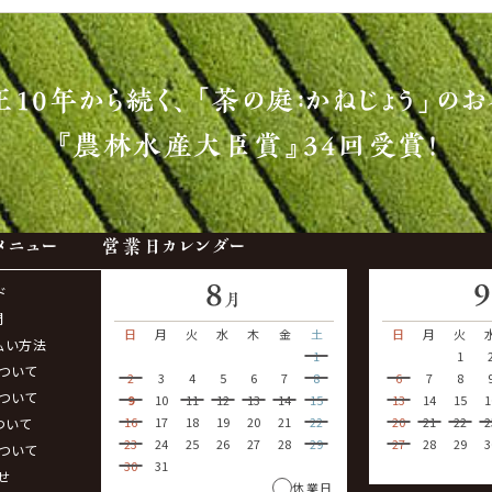
正10年から続く、
「茶の庭：かねじょう」のお
『農林水産大臣賞』34回受賞！
メニュー
営業日カレンダー
8
ド
月
問
日
月
火
水
木
金
土
日
月
火
払い方法
1
1
ついて
2
3
4
5
6
7
8
6
7
8
ついて
9
10
11
12
13
14
15
13
14
15
1
16
17
18
19
20
21
22
20
21
22
2
ついて
23
24
25
26
27
28
29
27
28
29
3
ついて
30
31
せ
休業日