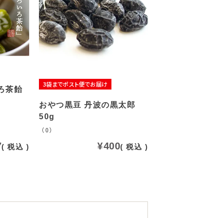
3袋までポスト便でお届け
ろ茶飴
おやつ黒豆 丹波の黒太郎
50g
（0）
7
¥
400
税込
税込