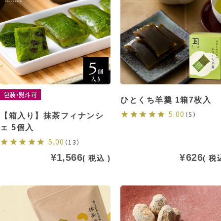
包装・熨斗可
ひとくち羊羹 1箱7枚入
5.00
（5）
【箱入り】抹茶フィナンシ
ェ 5個入
5.00
（13）
¥
1,566
¥
626
税込
税