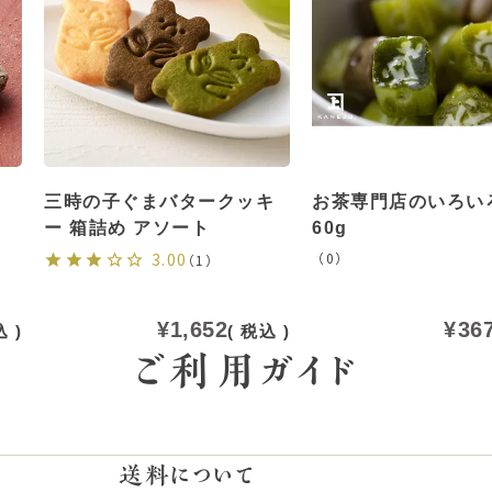
三時の子ぐまバタークッキ
お茶専門店のいろい
ー 箱詰め アソート
60g
3.00
（0）
（1）
¥
1,652
¥
36
込
税込
ご利用ガイド
送料について