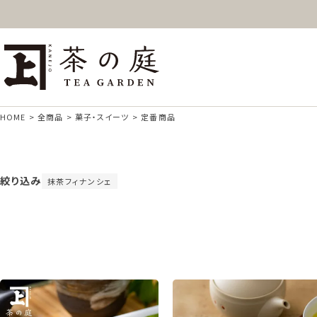
ギフト
特上高級茶
深
茶の庭オンラインショップ
抹茶
紅茶
ス
HOME
全商品
菓子・スイーツ
定番商品
絞り込み
抹茶フィナンシェ