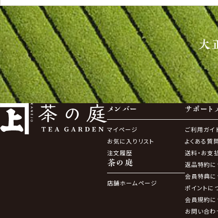
大
メンバー
サポート
マイページ
ご利用ガイ
お気に入りリスト
よくある質
注文履歴
送料・お支
茶の庭
返品特約に
会員特典に
店舗ホームページ
ポイントに
会員規約に
お問い合わ