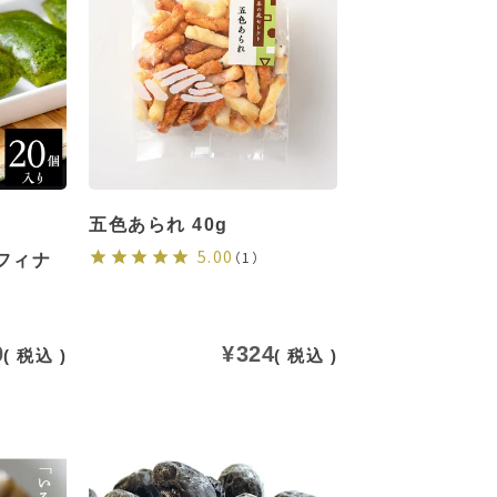
五色あられ 40g
5.00
（1）
フィナ
0
¥
324
税込
税込