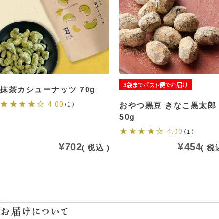
3袋までポスト便でお届け
抹茶カシューナッツ 70g
4.00
（1）
おやつ黒豆 きなこ黒太郎
50g
4.00
（1）
¥
702
¥
454
税込
税
お届けについて