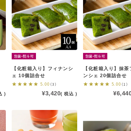
包装・熨斗可
包装・熨斗可
【化粧箱入り】フィナンシ
【化粧箱入り】抹茶
ェ 10個詰合せ
ンシェ 20個詰合せ
5.00
5.00
（3）
（1）
¥
3,420
¥
6,44
込
税込