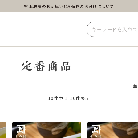
熊本地震のお見舞いとお荷物のお届けについて
蒸し茶
水出し茶
玄米茶
イーツ
雑貨
業務用
定番商品
並
10
件中
1
-
10
件表示