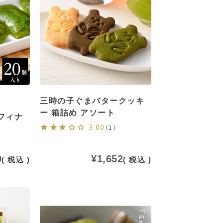
三時の子ぐまバタークッキ
ー 箱詰め アソート
フィナ
3.00
（1）
0
¥
1,652
税込
税込