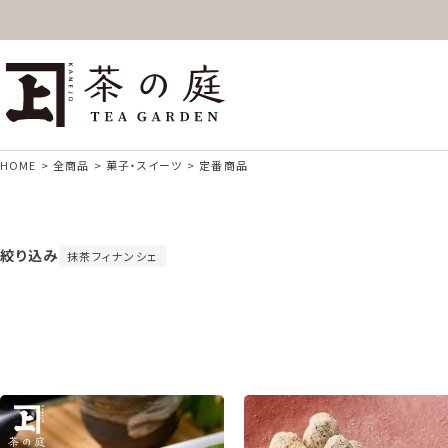
ギフト
特上高級茶
深
茶の庭オンラインショップ
抹茶
紅茶
ス
HOME
全商品
菓子・スイーツ
定番商品
絞り込み
抹茶フィナンシェ