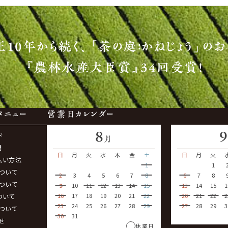
正10年から続く、
「茶の庭：かねじょう」のお
『農林水産大臣賞』34回受賞！
メニュー
営業日カレンダー
8
ド
月
問
日
月
火
水
木
金
土
日
月
火
払い方法
1
1
ついて
2
3
4
5
6
7
8
6
7
8
ついて
9
10
11
12
13
14
15
13
14
15
1
16
17
18
19
20
21
22
20
21
22
2
ついて
23
24
25
26
27
28
29
27
28
29
3
ついて
30
31
せ
休業日