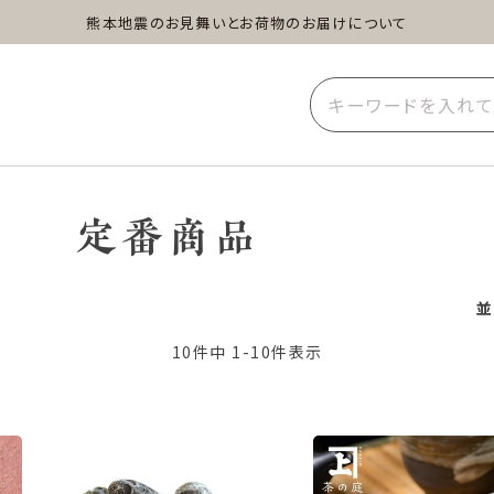
熊本地震のお見舞いとお荷物のお届けについて
蒸し茶
水出し茶
玄米茶
イーツ
雑貨
業務用
定番商品
並
10
件中
1
-
10
件表示