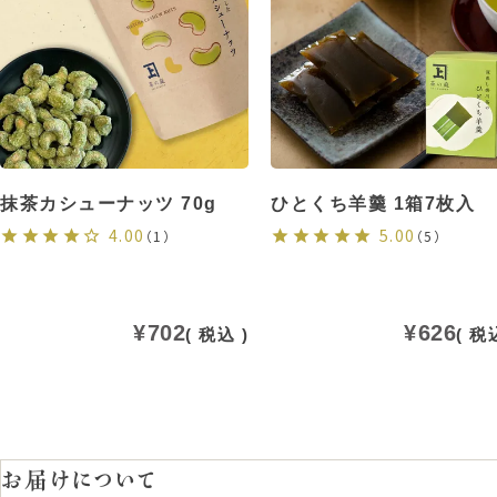
抹茶カシューナッツ 70g
ひとくち羊羹 1箱7枚入
4.00
5.00
（1）
（5）
¥
702
¥
626
税込
税
お届けについて