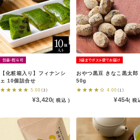
包装・熨斗可
3袋までポスト便でお届け
【化粧箱入り】フィナンシ
おやつ黒豆 きなこ黒太郎
ェ 10個詰合せ
50g
5.00
4.00
（3）
（1）
¥
3,420
¥
454
税込
税