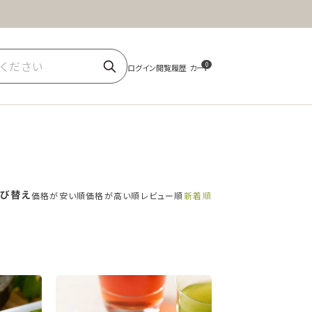
ほうじ茶
商品一覧
0
び替え
価格が安い順
価格が高い順
レビュー順
新着順