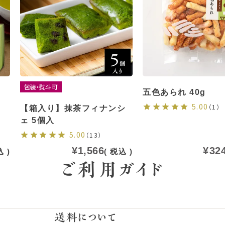
包装・熨斗可
五色あられ 40g
5.00
（1）
【箱入り】抹茶フィナンシ
ェ 5個入
5.00
（13）
¥
1,566
¥
32
込
税込
ご利用ガイド
送料について