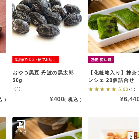
3袋までポスト便でお届け
包装・熨斗可
おやつ黒豆 丹波の黒太郎
【化粧箱入り】抹茶
50g
ンシェ 20個詰合せ
（0）
5.00
（1）
¥
400
¥
6,44
込
税込