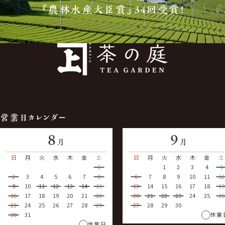
『農林水産大臣賞』34回受賞！
営業日カレンダー
8
9
月
月
日
月
火
水
木
金
土
日
月
火
水
木
金
土
1
1
2
3
4
5
2
3
4
5
6
7
8
6
7
8
9
10
11
12
9
10
11
12
13
14
15
13
14
15
16
17
18
19
16
17
18
19
20
21
22
20
21
22
23
24
25
26
23
24
25
26
27
28
29
27
28
29
30
30
31
休業
休業日