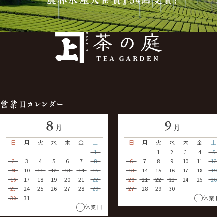
『農林水産大臣賞』34回受賞！
営業日カレンダー
8
9
月
月
日
月
火
水
木
金
土
日
月
火
水
木
金
土
1
1
2
3
4
5
2
3
4
5
6
7
8
6
7
8
9
10
11
12
9
10
11
12
13
14
15
13
14
15
16
17
18
19
16
17
18
19
20
21
22
20
21
22
23
24
25
26
23
24
25
26
27
28
29
27
28
29
30
30
31
休業
休業日