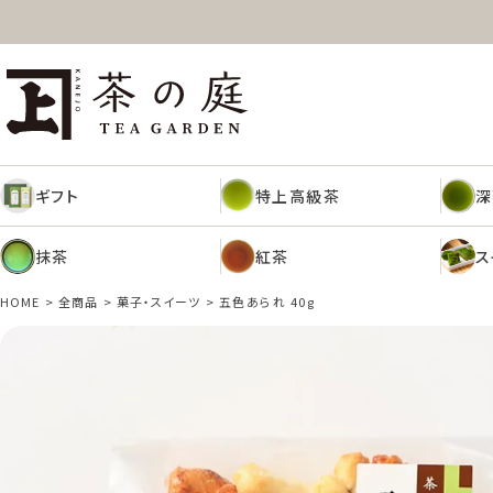
ギフト
特上高級茶
深
茶の庭オンラインショップ
抹茶
紅茶
ス
ギフト
特上高級茶
深
抹茶
紅茶
ス
HOME
全商品
菓子・スイーツ
五色あられ 40g