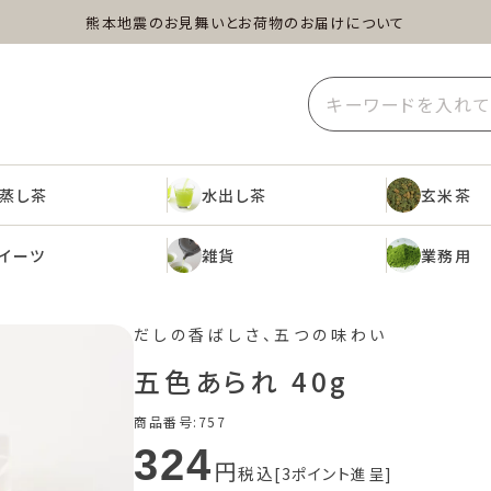
熊本地震のお見舞いとお荷物のお届けについて
蒸し茶
水出し茶
玄米茶
イーツ
雑貨
業務用
蒸し茶
水出し茶
玄米茶
イーツ
雑貨
業務用
だしの香ばしさ、五つの味わい
五色あられ 40g
商品番号
757
324
税込
3
ポイント進呈