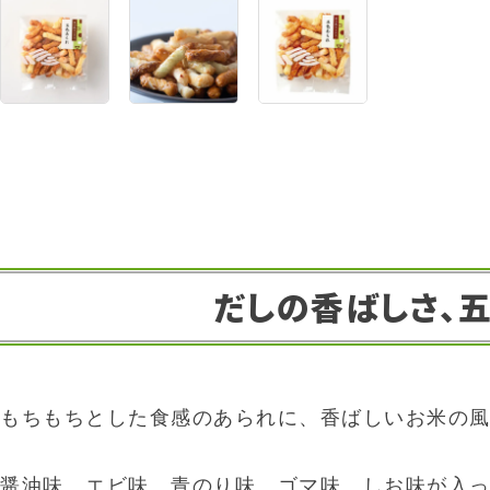
だしの香ばしさ、
もちもちとした食感のあられに、香ばしいお米の
醤油味、エビ味、青のり味、ゴマ味、しお味が入