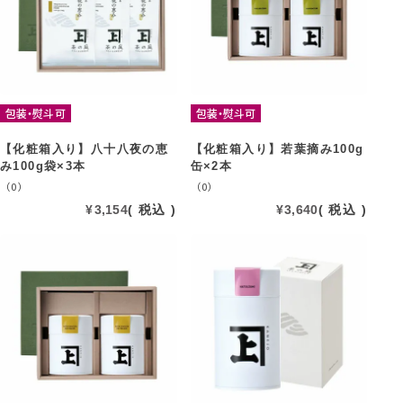
包装・熨斗可
包装・熨斗可
【化粧箱入り】八十八夜の恵
【化粧箱入り】若葉摘み100g
み100g袋×3本
缶×2本
（0）
（0）
¥
3,154
税込
¥
3,640
税込