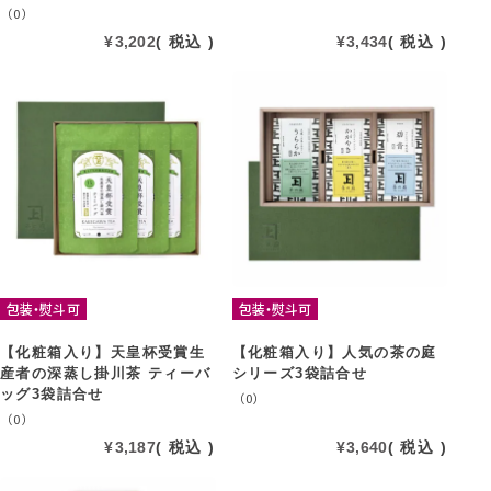
（0）
¥
3,202
税込
¥
3,434
税込
包装・熨斗可
包装・熨斗可
【化粧箱入り】天皇杯受賞生
【化粧箱入り】人気の茶の庭
産者の深蒸し掛川茶 ティーバ
シリーズ3袋詰合せ
ッグ3袋詰合せ
（0）
（0）
¥
3,187
税込
¥
3,640
税込