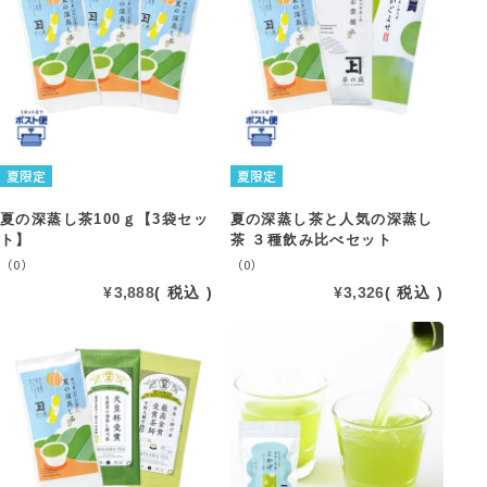
夏限定
夏限定
夏の深蒸し茶100ｇ【3袋セッ
夏の深蒸し茶と人気の深蒸し
ト】
茶 ３種飲み比べセット
（0）
（0）
¥
3,888
税込
¥
3,326
税込