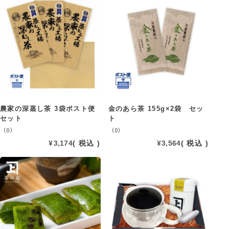
農家の深蒸し茶 3袋ポスト便
金のあら茶 155g×2袋 セッ
セット
ト
（0）
（0）
¥
3,174
税込
¥
3,564
税込