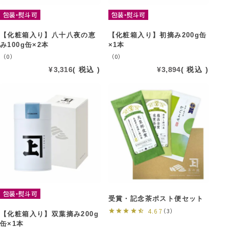
包装・熨斗可
包装・熨斗可
【化粧箱入り】八十八夜の恵
【化粧箱入り】初摘み200g缶
み100g缶×2本
×1本
（0）
（0）
¥
3,316
税込
¥
3,894
税込
包装・熨斗可
受賞・記念茶ポスト便セット
4.67
（3）
【化粧箱入り】双葉摘み200g
缶×1本