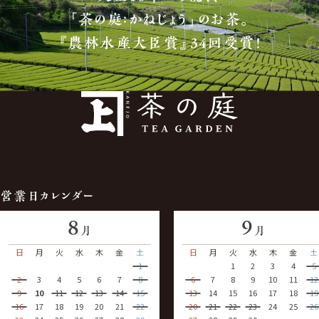
「茶の庭：かねじょう」のお茶。
『農林水産大臣賞』34回受賞！
営業日カレンダー
8
9
月
月
日
月
火
水
木
金
土
日
月
火
水
木
金
土
1
1
2
3
4
5
2
3
4
5
6
7
8
6
7
8
9
10
11
12
9
10
11
12
13
14
15
13
14
15
16
17
18
19
16
17
18
19
20
21
22
20
21
22
23
24
25
26