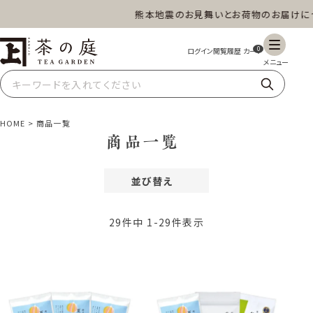
熊本地震のお見舞いとお荷物のお届けについ
茶の庭オンラインショップ
ギフト
特上高級茶
深蒸し茶
水出し茶
0
玄米茶
ほうじ茶
抹茶
紅茶
HOME
商品一覧
商品一覧
並び替え
スイーツ
雑貨
業務用
商品一覧
おすすめ順
価格が安い順
29
件中
1
-
29
件表示
価格が高い順
レビュー順
新着順