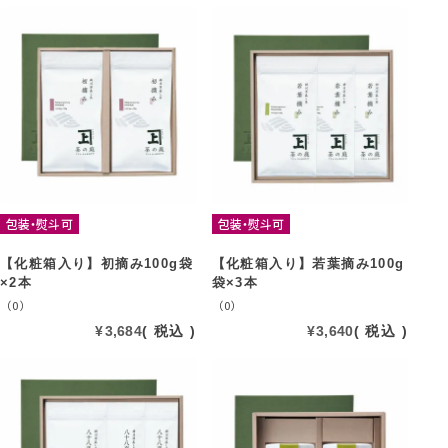
包装・熨斗可
包装・熨斗可
【化粧箱入り】初摘み100g袋
【化粧箱入り】若葉摘み100g
×2本
袋×3本
（0）
（0）
¥
3,684
税込
¥
3,640
税込