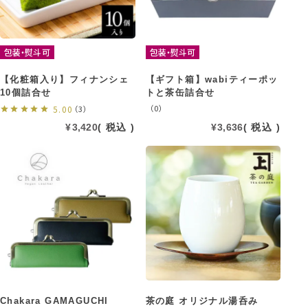
包装・熨斗可
包装・熨斗可
【化粧箱入り】フィナンシェ
【ギフト箱】wabiティーポッ
10個詰合せ
トと茶缶詰合せ
（0）
5.00
（3）
¥
3,420
税込
¥
3,636
税込
Chakara GAMAGUCHI
茶の庭 オリジナル湯呑み