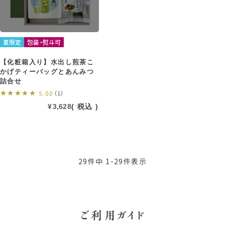
夏限定
包装・熨斗可
【化粧箱入り】水出し煎茶こ
かげティーバッグとあんみつ
詰合せ
5.00
（1）
¥
3,628
税込
29
件中
1
-
29
件表示
ご利用ガイド