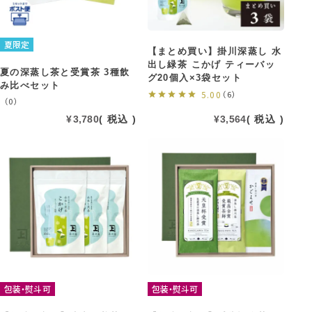
夏限定
【まとめ買い】掛川深蒸し 水
出し緑茶 こかげ ティーバッ
夏の深蒸し茶と受賞茶 3種飲
グ20個入×3袋セット
み比べセット
5.00
（6）
（0）
¥
3,780
税込
¥
3,564
税込
包装・熨斗可
包装・熨斗可