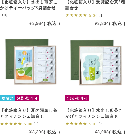
【化粧箱入り】水出し煎茶こ
【化粧箱入り】受賞記念茶3種
かげティーバッグ3袋詰合せ
詰合せ
（0）
5.00
（1）
¥
3,964
税込
¥
3,834
税込
夏限定
包装・熨斗可
包装・熨斗可
【化粧箱入り】夏の深蒸し茶
【化粧箱入り】水出し煎茶こ
とフィナンシェ詰合せ
かげとフィナンシェ詰合せ
5.00
（1）
5.00
（2）
¥
3,206
税込
¥
3,098
税込