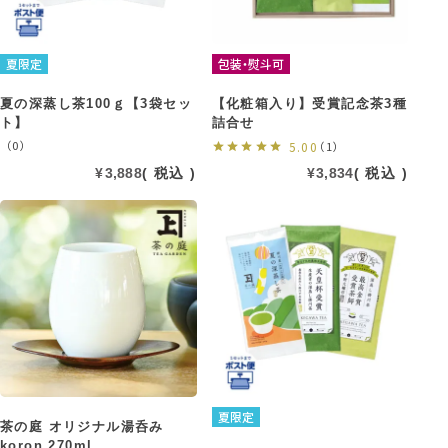
夏限定
包装・熨斗可
夏の深蒸し茶100ｇ【3袋セッ
【化粧箱入り】受賞記念茶3種
ト】
詰合せ
（0）
5.00
（1）
¥
3,888
税込
¥
3,834
税込
夏限定
茶の庭 オリジナル湯呑み
koron 270ml