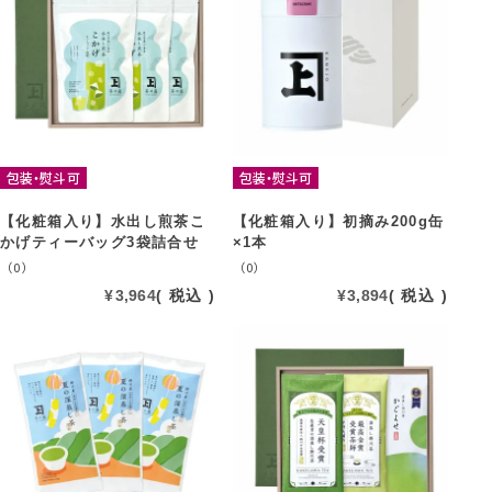
包装・熨斗可
包装・熨斗可
【化粧箱入り】水出し煎茶こ
【化粧箱入り】初摘み200g缶
かげティーバッグ3袋詰合せ
×1本
（0）
（0）
¥
3,964
税込
¥
3,894
税込