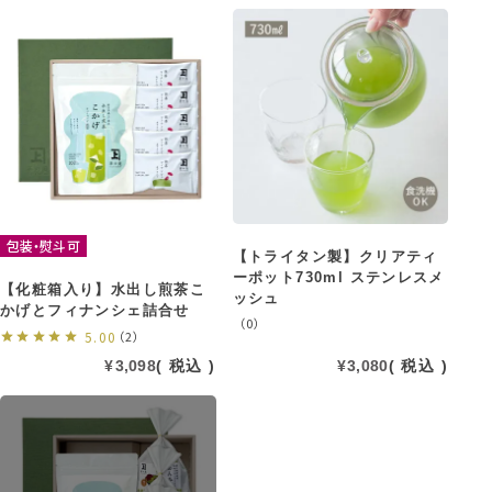
包装・熨斗可
【トライタン製】クリアティ
ーポット730ml ステンレスメ
【化粧箱入り】水出し煎茶こ
ッシュ
かげとフィナンシェ詰合せ
（0）
5.00
（2）
¥
3,098
税込
¥
3,080
税込