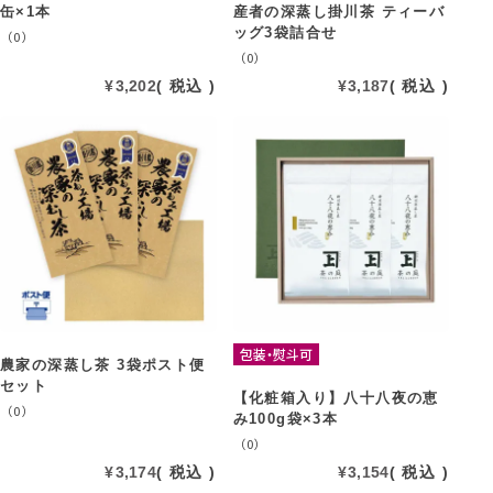
缶×1本
産者の深蒸し掛川茶 ティーバ
ッグ3袋詰合せ
（0）
（0）
¥
3,202
税込
¥
3,187
税込
包装・熨斗可
農家の深蒸し茶 3袋ポスト便
セット
【化粧箱入り】八十八夜の恵
（0）
み100g袋×3本
（0）
¥
3,174
税込
¥
3,154
税込