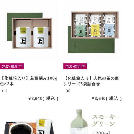
包装・熨斗可
包装・熨斗可
【化粧箱入り】若葉摘み100g
【化粧箱入り】人気の茶の庭
缶×2本
シリーズ3袋詰合せ
（0）
（0）
¥
3,640
税込
¥
3,640
税込