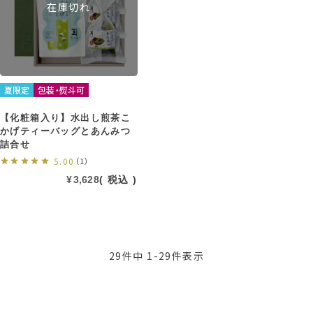
在庫切れ
夏限定
包装・熨斗可
【化粧箱入り】水出し煎茶こ
かげティーバッグとあんみつ
詰合せ
5.00
（1）
¥
3,628
税込
29
件中
1
-
29
件表示