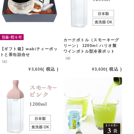
包装・熨斗可
カークボトル（スモーキーグ
リーン） 1200ml ハリオ製
【ギフト箱】wabiティーポッ
ワインボトル型冷茶ポット
トと茶缶詰合せ
（0）
（0）
¥
3,636
税込
¥
3,630
税込