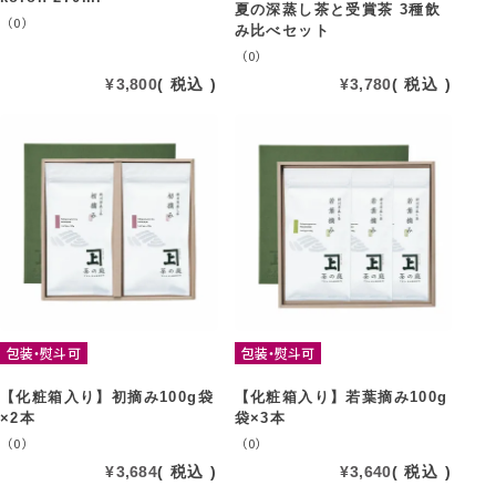
夏の深蒸し茶と受賞茶 3種飲
（0）
み比べセット
（0）
¥
3,800
税込
¥
3,780
税込
包装・熨斗可
包装・熨斗可
【化粧箱入り】初摘み100g袋
【化粧箱入り】若葉摘み100g
×2本
袋×3本
（0）
（0）
¥
3,684
税込
¥
3,640
税込