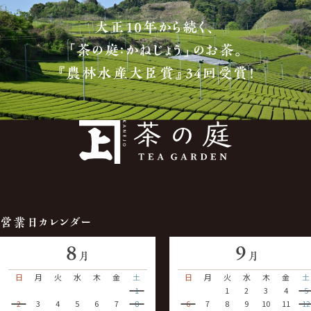
大正10年から続く、
「茶の庭：かねじょう」のお茶。
『農林水産大臣賞』34回受賞！
営業日カレンダー
8
9
月
月
日
月
火
水
木
金
土
日
月
火
水
木
金
土
1
1
2
3
4
5
2
3
4
5
6
7
8
6
7
8
9
10
11
12