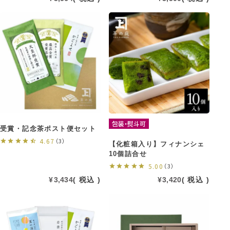
包装・熨斗可
受賞・記念茶ポスト便セット
4.67
（3）
【化粧箱入り】フィナンシェ
10個詰合せ
5.00
（3）
¥
3,434
税込
¥
3,420
税込