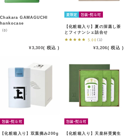
夏限定
包装・熨斗可
Chakara GAMAGUCHI
hankocase
【化粧箱入り】夏の深蒸し茶
（0）
とフィナンシェ詰合せ
5.00
（1）
¥
3,300
税込
¥
3,206
税込
包装・熨斗可
包装・熨斗可
【化粧箱入り】双葉摘み200g
【化粧箱入り】天皇杯受賞生