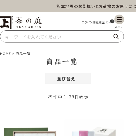
熊本地震のお見舞いとお荷物のお届けについて
茶の庭オンラインショップ
ギフト
特上高級茶
深蒸し茶
水出し茶
0
玄米茶
ほうじ茶
抹茶
紅茶
HOME
商品一覧
商品一覧
並び替え
スイーツ
雑貨
業務用
商品一覧
おすすめ順
価格が安い順
29
件中
1
-
29
件表示
価格が高い順
レビュー順
新着順