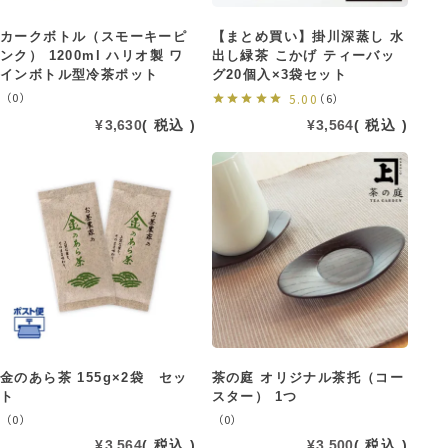
カークボトル（スモーキーピ
【まとめ買い】掛川深蒸し 水
ンク） 1200ml ハリオ製 ワ
出し緑茶 こかげ ティーバッ
インボトル型冷茶ポット
グ20個入×3袋セット
（0）
5.00
（6）
¥
3,630
税込
¥
3,564
税込
金のあら茶 155g×2袋 セッ
茶の庭 オリジナル茶托（コー
ト
スター） 1つ
（0）
（0）
¥
3,564
税込
¥
3,500
税込