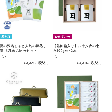
夏限定
包装・熨斗可
夏の深蒸し茶と人気の深蒸し
【化粧箱入り】八十八夜の恵
茶 ３種飲み比べセット
み100g缶×2本
（0）
（0）
¥
3,326
税込
¥
3,316
税込