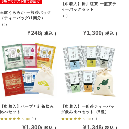
9袋までポスト便でお届け
【巾着入】掛川紅茶 一煎茶テ
ィーバッグセット
玉露うららか 一煎茶パック
（0）
（ティーバッグ/1回分）
（0）
¥
248
¥
1,300
税込
税込
【巾着入】ハーブと紅茶飲み
【巾着入】一煎茶ティーバッ
比べセット
グ飲み比べセット（5種）
5.00
（1）
5.00
（3）
¥
1,300
¥
1,348
税込
税込