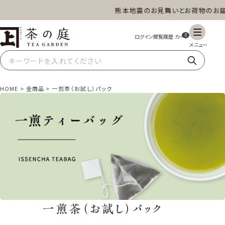
熊本地震のお見舞いとお荷物のお届け
茶の庭オンラインショップ
ギフト
特上高級茶
深蒸し茶
水出し茶
0
玄米茶
ほうじ茶
抹茶
紅茶
HOME
全商品
一煎茶（お試し）パック
スイーツ
雑貨
業務用
商品一覧
一煎茶（お試し）パック