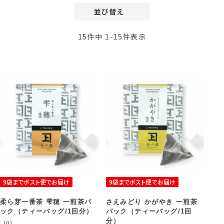
並び替え
価格が安い順
15
件中
1
-
15
件表示
価格が高い順
レビュー順
新着順
9袋までポスト便でお届け
9袋までポスト便でお届け
柔ら芽一番茶 雫穂 一煎茶パ
さえみどり かがやき 一煎茶
ック（ティーバッグ/1回分）
パック（ティーバッグ/1回
分）
（0）