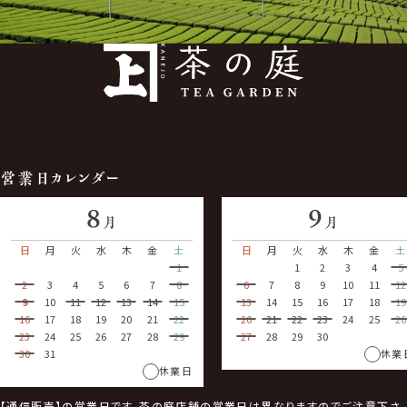
営業日カレンダー
8
9
月
月
日
月
火
水
木
金
土
日
月
火
水
木
金
土
1
1
2
3
4
5
2
3
4
5
6
7
8
6
7
8
9
10
11
12
9
10
11
12
13
14
15
13
14
15
16
17
18
19
16
17
18
19
20
21
22
20
21
22
23
24
25
26
23
24
25
26
27
28
29
27
28
29
30
30
31
休業
休業日
【通信販売】の営業日です。茶の庭店舗の営業日は異なりますのでご注意下さ