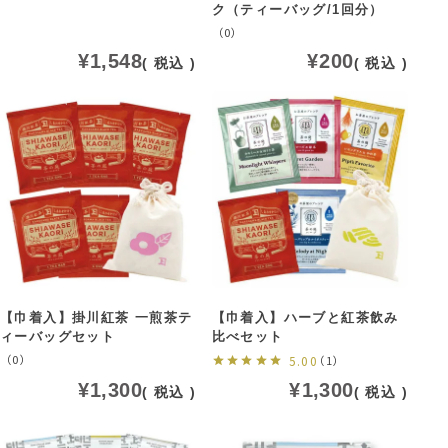
ク（ティーバッグ/1回分）
（0）
¥
1,548
¥
200
税込
税込
【巾着入】掛川紅茶 一煎茶テ
【巾着入】ハーブと紅茶飲み
ィーバッグセット
比べセット
（0）
5.00
（1）
¥
1,300
¥
1,300
税込
税込