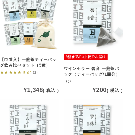
9袋までポスト便でお届け
【巾着入】一煎茶ティーバッ
グ飲み比べセット（5種）
ワインセラー 碧音 一煎茶パ
5.00
（3）
ック（ティーバッグ/1回分）
（0）
¥
1,348
¥
200
税込
税込