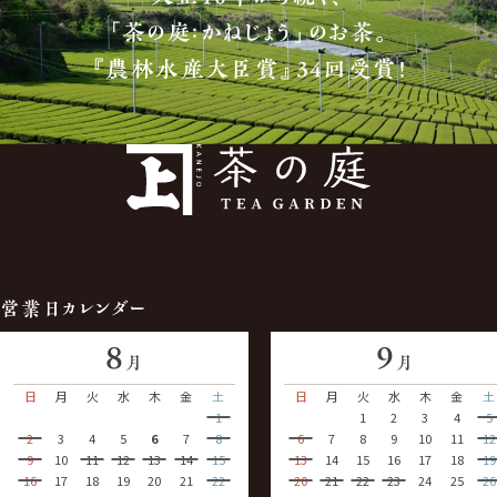
「茶の庭：かねじょう」のお茶。
『農林水産大臣賞』34回受賞！
営業日カレンダー
8
9
月
月
日
月
火
水
木
金
土
日
月
火
水
木
金
土
1
1
2
3
4
5
2
3
4
5
6
7
8
6
7
8
9
10
11
12
9
10
11
12
13
14
15
13
14
15
16
17
18
19
16
17
18
19
20
21
22
20
21
22
23
24
25
26