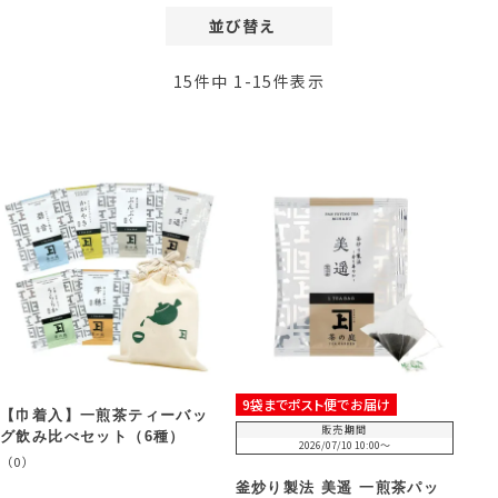
並び替え
価格が安い順
15
件中
1
-
15
件表示
価格が高い順
レビュー順
新着順
9袋までポスト便でお届け
【巾着入】一煎茶ティーバッ
販売期間
グ飲み比べセット（6種）
2026/07/10 10:00
〜
（0）
釜炒り製法 美遥 一煎茶パッ