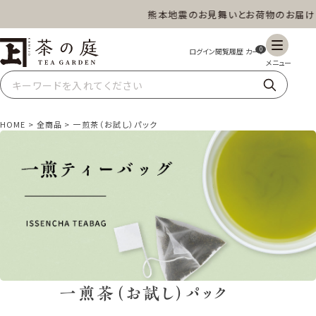
熊本地震のお見舞いとお荷物のお届けに
茶の庭オンラインショップ
ギフト
特上高級茶
深蒸し茶
水出し茶
0
玄米茶
ほうじ茶
抹茶
紅茶
HOME
全商品
一煎茶（お試し）パック
スイーツ
雑貨
業務用
商品一覧
一煎茶（お試し）パック