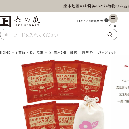
熊本地震のお見舞いとお荷物のお届けに
茶の庭オンラインショップ
0
HOME
全商品
掛川紅茶
【巾着入】掛川紅茶 一煎茶ティーバッグセット