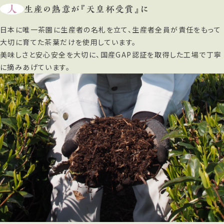
人
生産の熱意が『天皇杯受賞』に
日本に唯一茶園に生産者の名札を立て、生産者全員が責任をもって
大切に育てた茶葉だけを使用しています。
美味しさと安心安全を大切に、国産GAP認証を取得した工場で丁寧
に摘みあげています。