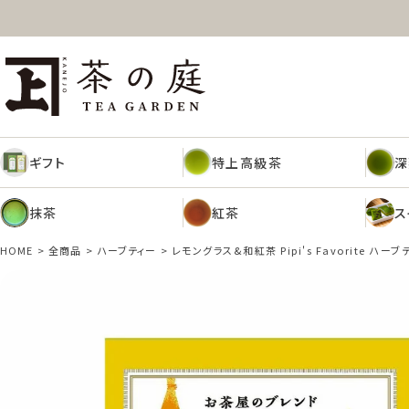
ギフト
特上高級茶
深
茶の庭オンラインショップ
抹茶
紅茶
ス
ギフト
特上高級茶
深
抹茶
紅茶
ス
HOME
全商品
ハーブティー
レモングラス&和紅茶 Pipi's Favorite ハー