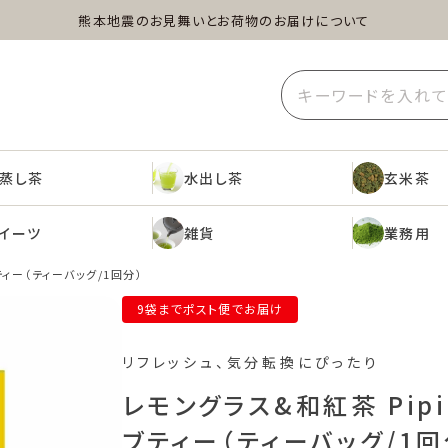
熊本地震のお見舞いとお荷物のお届けについて
蒸し茶
水出し茶
玄米茶
イーツ
雑貨
業務用
蒸し茶
水出し茶
玄米茶
イーツ
雑貨
業務用
ブティー（ティーバッグ/1回分）
9袋までポスト便でお届け
リフレッシュ、気分転換にぴったり
レモングラス&和紅茶 Pipi's
ブティー（ティーバッグ/1回