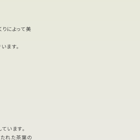
くりによって美
います。
ています。
保たれた茶葉の