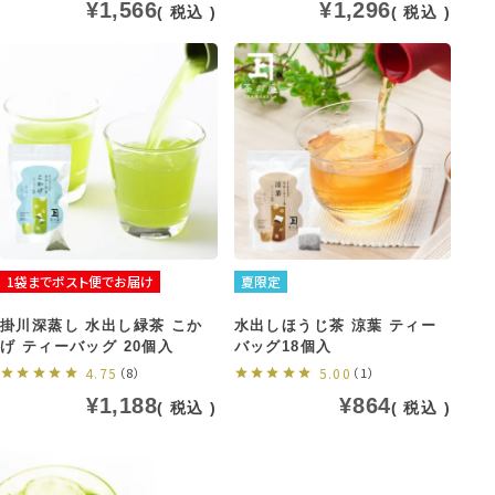
¥
1,566
¥
1,296
税込
税込
1袋までポスト便でお届け
夏限定
掛川深蒸し 水出し緑茶 こか
水出しほうじ茶 涼葉 ティー
げ ティーバッグ 20個入
バッグ18個入
4.75
（8）
5.00
（1）
¥
1,188
¥
864
税込
税込