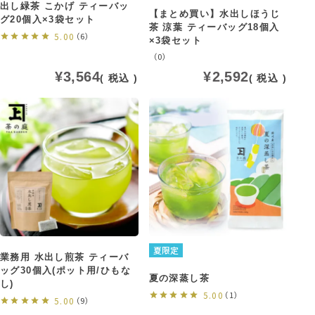
出し緑茶 こかげ ティーバッ
【まとめ買い】水出しほうじ
グ20個入×3袋セット
茶 涼葉 ティーバッグ18個入
5.00
（6）
×3袋セット
（0）
¥
3,564
¥
2,592
税込
税込
夏限定
業務用 水出し煎茶 ティーバ
ッグ30個入(ポット用/ひもな
夏の深蒸し茶
し)
5.00
（1）
5.00
（9）