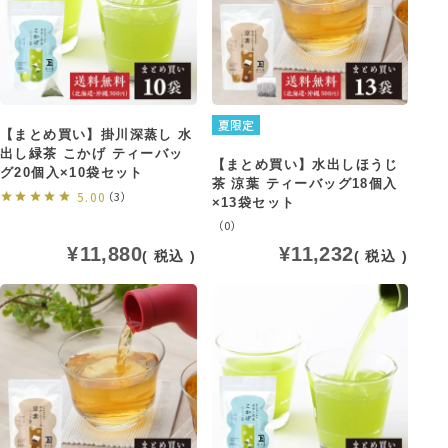
夏限定
【まとめ買い】掛川深蒸し 水
出し緑茶 こかげ ティーバッ
【まとめ買い】水出しほうじ
グ20個入×10袋セット
茶 涼葉 ティーバッグ18個入
5.00
（3）
×13袋セット
（0）
¥
11,880
¥
11,232
税込
税込