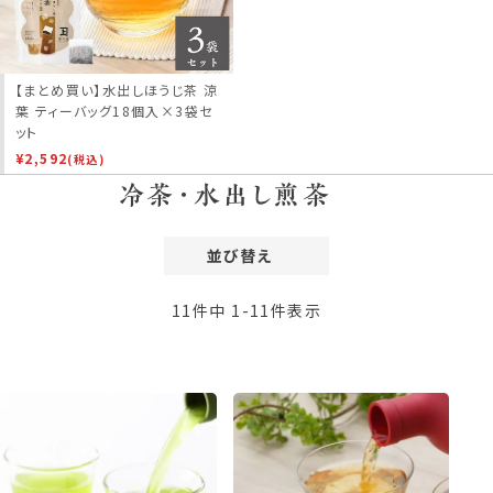
【まとめ買い】水出しほうじ茶 涼
葉 ティーバッグ18個入×3袋セ
ット
¥
2,592
(税込)
冷茶・水出し煎茶
並び替え
価格が安い順
11
件中
1
-
11
件表示
価格が高い順
レビュー順
新着順