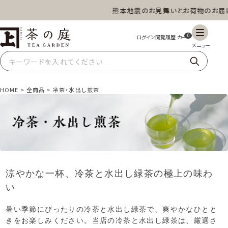
熊本地震のお見舞いとお荷物のお届けに
茶の庭オンラインショップ
ギフト
特上高級茶
深蒸し茶
水出し茶
0
玄米茶
ほうじ茶
抹茶
紅茶
HOME
全商品
冷茶・水出し煎茶
スイーツ
雑貨
業務用
商品一覧
涼やかな一杯、冷茶と水出し緑茶の極上の味わ
い
暑い季節にぴったりの冷茶と水出し緑茶で、爽やかなひとと
きをお楽しみください。当店の冷茶と水出し緑茶は、厳選さ