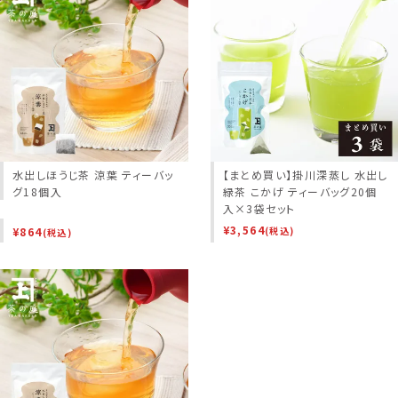
水出しほうじ茶 涼葉 ティーバッ
【まとめ買い】掛川深蒸し 水出し
グ18個入
緑茶 こかげ ティーバッグ20個
入×3袋セット
¥
3,564
¥
864
(税込)
(税込)