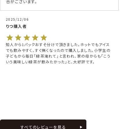
合がございます。
2025/06/29
Miko
購入者
ました。ホットでもアイス
夏になると冷茶をよく飲んでおります　
で購入しました。小学生の
茶はパック一つで1リットルのお茶が美味
われ、家の母からも「こう
清涼感に満ちた夏にピッタリな冷茶と思
と、大好評です。
く頂いております
すべてのレビューを見る