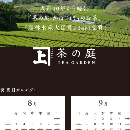
大正10年から続く、
「茶の庭：かねじょう」のお茶。
『農林水産大臣賞』34回受賞！
営業日カレンダー
8
9
月
月
日
月
火
水
木
金
土
日
月
火
水
木
金
土
1
1
2
3
4
5
2
3
4
5
6
7
8
6
7
8
9
10
11
12
9
10
11
12
13
14
15
13
14
15
16
17
18
19