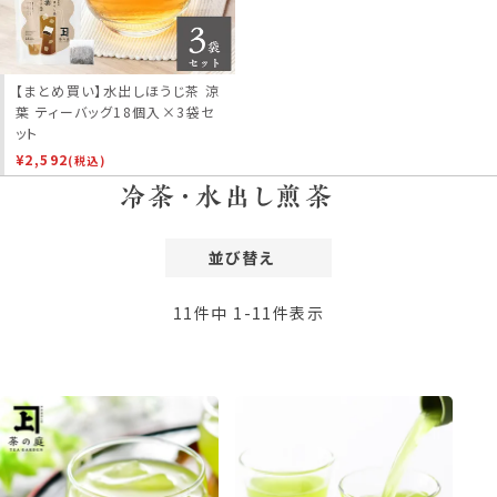
【まとめ買い】水出しほうじ茶 涼
葉 ティーバッグ18個入×3袋セ
ット
¥
2,592
(税込)
冷茶・水出し煎茶
並び替え
価格が安い順
11
件中
1
-
11
件表示
価格が高い順
レビュー順
新着順