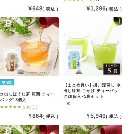
¥
648
¥
1,296
税込
税込
夏限定
【まとめ買い】掛川深蒸し 水
出し緑茶 こかげ ティーバッ
水出しほうじ茶 涼葉 ティー
グ20個入×5袋セット
バッグ18個入
（0）
5.00
（1）
¥
864
¥
5,940
税込
税込