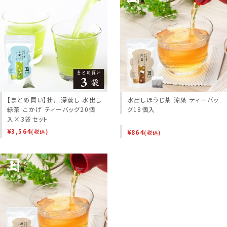
【まとめ買い】掛川深蒸し 水出し
水出しほうじ茶 涼葉 ティーバッ
緑茶 こかげ ティーバッグ20個
グ18個入
入×3袋セット
¥
3,564
¥
864
(税込)
(税込)