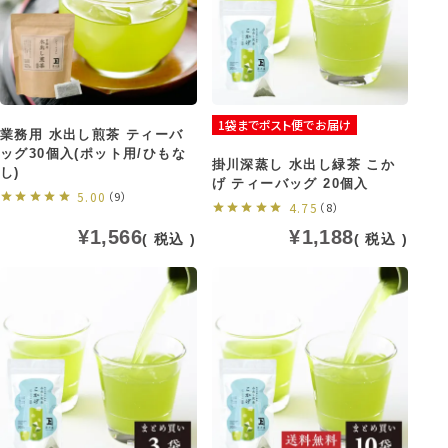
1袋までポスト便でお届け
業務用 水出し煎茶 ティーバ
ッグ30個入(ポット用/ひもな
掛川深蒸し 水出し緑茶 こか
し)
げ ティーバッグ 20個入
5.00
（9）
4.75
（8）
¥
1,566
¥
1,188
税込
税込