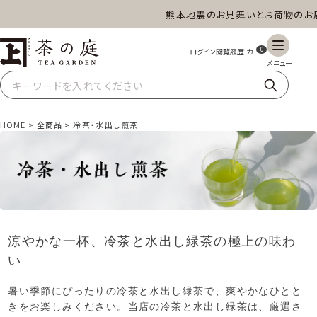
熊本地震のお見舞いとお荷物のお届け
茶の庭オンラインショップ
ギフト
特上高級茶
深蒸し茶
水出し茶
0
玄米茶
ほうじ茶
抹茶
紅茶
HOME
全商品
冷茶・水出し煎茶
スイーツ
雑貨
業務用
商品一覧
涼やかな一杯、冷茶と水出し緑茶の極上の味わ
い
暑い季節にぴったりの冷茶と水出し緑茶で、爽やかなひとと
きをお楽しみください。当店の冷茶と水出し緑茶は、厳選さ