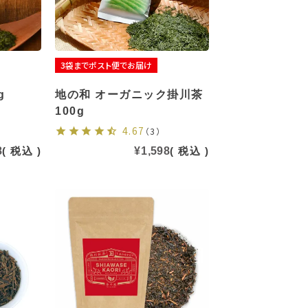
3袋までポスト便でお届け
g
地の和 オーガニック掛川茶
100g
4.67
（3）
8
税込
¥
1,598
税込