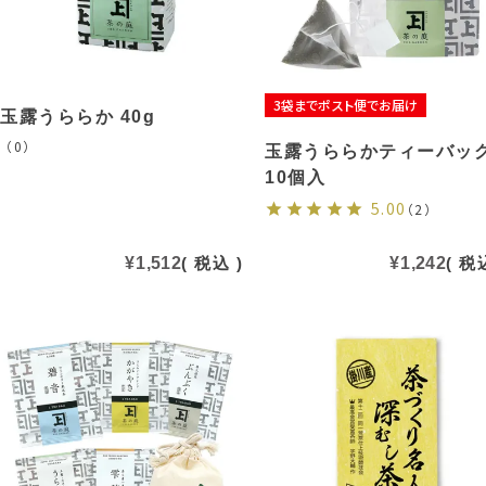
3袋までポスト便でお届け
玉露うららか 40g
（0）
玉露うららかティーバッ
10個入
5.00
（2）
¥
1,512
税込
¥
1,242
税