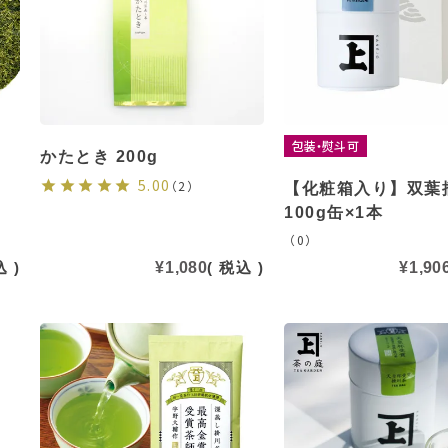
包装・熨斗可
かたとき 200g
5.00
（2）
【化粧箱入り】双葉
100g缶×1本
（0）
込
¥
1,080
税込
¥
1,90