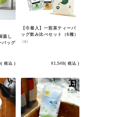
【巾着入】一煎茶ティーバ
ッグ飲み比べセット（6種）
深蒸し
（0）
ーバッグ
6
税込
¥
1,548
税込