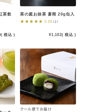
紅茶飲
茶の庭お抹茶 蒼雨 20g缶入
5.00
（2）
0
税込
¥
1,102
税込
クール便でお届け