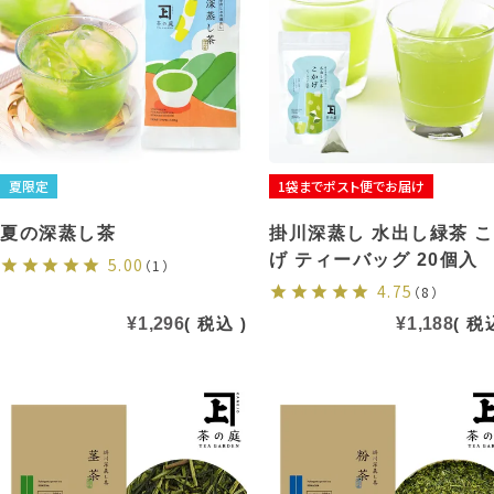
夏限定
1袋までポスト便でお届け
夏の深蒸し茶
掛川深蒸し 水出し緑茶 
げ ティーバッグ 20個入
5.00
（1）
4.75
（8）
¥
1,296
税込
¥
1,188
税