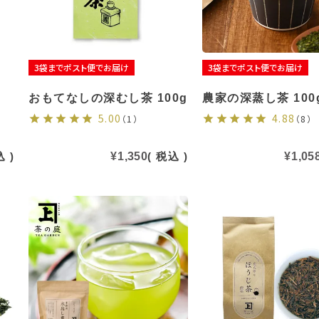
3袋までポスト便でお届け
3袋までポスト便でお届け
おもてなしの深むし茶 100g
農家の深蒸し茶 100
5.00
4.88
（1）
（8）
込
¥
1,350
税込
¥
1,05