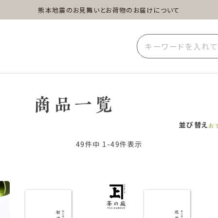
熊本地震のお見舞いとお荷物のお届けについて
蒸し茶
水出し茶
玄米茶
イーツ
雑貨
業務用
商品一覧
並び替え
お
49
件中
1
-
49
件表示