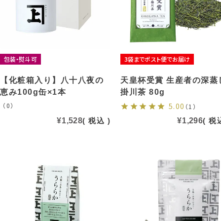
包装・熨斗可
3袋までポスト便でお届け
【化粧箱入り】八十八夜の
天皇杯受賞 生産者の深蒸
恵み100g缶×1本
掛川茶 80g
（0）
5.00
（1）
¥
1,528
税込
¥
1,296
税