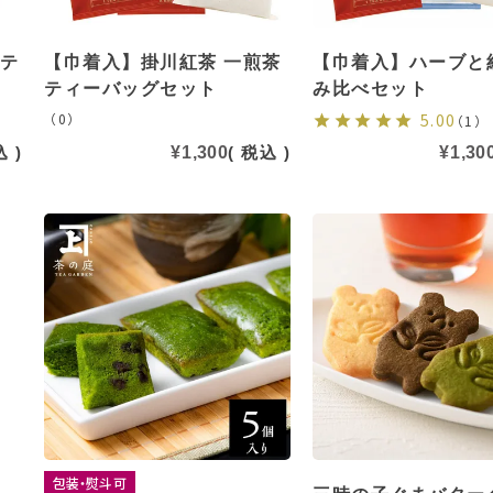
 テ
【巾着入】掛川紅茶 一煎茶
【巾着入】ハーブと
ティーバッグセット
み比べセット
（0）
5.00
（1）
込
¥
1,300
税込
¥
1,30
包装・熨斗可