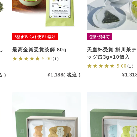
3袋までポスト便でお届け
包装・熨斗可
し
最高金賞受賞茶師 80g
天皇杯受賞 掛川茶
ッグ缶3g×10個入
5.00
（1）
5.00
（1）
込
¥
1,188
税込
¥
1,31