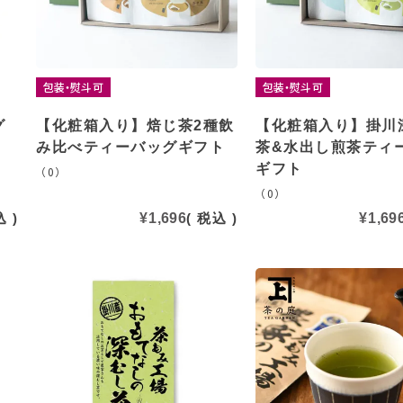
包装・熨斗可
包装・熨斗可
グ
【化粧箱入り】焙じ茶2種飲
【化粧箱入り】掛川
み比べティーバッグギフト
茶&水出し煎茶ティ
ギフト
（0）
（0）
込
¥
1,696
税込
¥
1,69