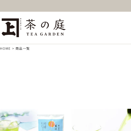
ギフト
特上高級茶
深
茶の庭オンラインショップ
抹茶
紅茶
ス
HOME
商品一覧