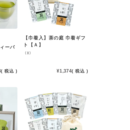
【巾着入】茶の庭 巾着ギフ
ト【Ａ】
ティーバ
（0）
8
税込
¥
1,374
税込