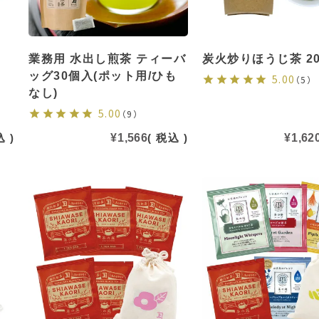
業務用 水出し煎茶 ティーバ
炭火炒りほうじ茶 20
ッグ30個入(ポット用/ひも
5.00
（5）
なし)
5.00
（9）
込
¥
1,566
税込
¥
1,62