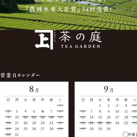
『農林水産大臣賞』34回受賞！
営業日カレンダー
8
9
月
月
日
月
火
水
木
金
土
日
月
火
水
木
金
土
1
1
2
3
4
5
2
3
4
5
6
7
8
6
7
8
9
10
11
12
9
10
11
12
13
14
15
13
14
15
16
17
18
19
16
17
18
19
20
21
22
20
21
22
23
24
25
26
23
24
25
26
27
28
29
27
28
29
30
30
31
休業