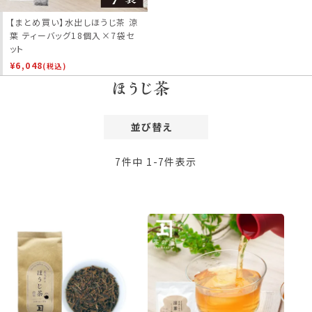
【まとめ買い】水出しほうじ茶 涼
葉 ティーバッグ18個入×7袋セ
ット
¥
6,048
(税込)
ほうじ茶
並び替え
価格が安い順
7
件中
1
-
7
件表示
価格が高い順
レビュー順
新着順