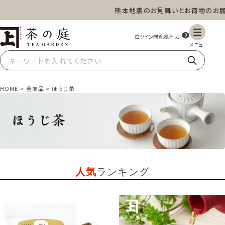
熊本地震のお見舞いとお荷物のお届け
茶の庭オンラインショップ
ギフト
特上高級茶
深蒸し茶
水出し茶
0
玄米茶
ほうじ茶
抹茶
紅茶
HOME
全商品
ほうじ茶
スイーツ
雑貨
業務用
商品一覧
人気
ランキング