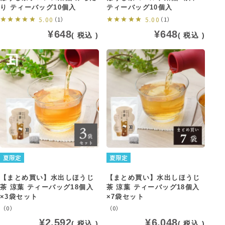
り ティーバッグ10個入
ティーバッグ10個入
5.00
（1）
5.00
（1）
¥
648
¥
648
税込
税込
夏限定
夏限定
【まとめ買い】水出しほうじ
【まとめ買い】水出しほうじ
茶 涼葉 ティーバッグ18個入
茶 涼葉 ティーバッグ18個入
×3袋セット
×7袋セット
（0）
（0）
¥
2,592
¥
6,048
税込
税込