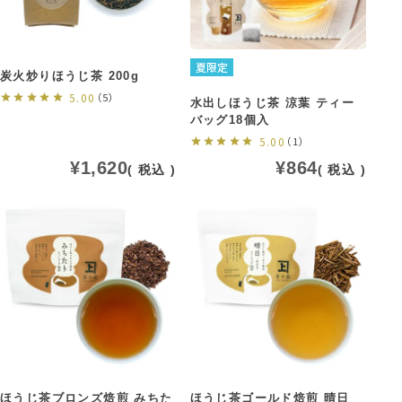
夏限定
炭火炒りほうじ茶 200g
5.00
（5）
水出しほうじ茶 涼葉 ティー
バッグ18個入
5.00
（1）
¥
1,620
¥
864
税込
税込
ほうじ茶ブロンズ焙煎 みちた
ほうじ茶ゴールド焙煎 晴日