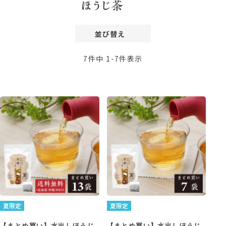
ほうじ茶
並び替え
価格が安い順
7
件中
1
-
7
件表示
価格が高い順
レビュー順
新着順
夏限定
夏限定
【まとめ買い】水出しほうじ
【まとめ買い】水出しほうじ