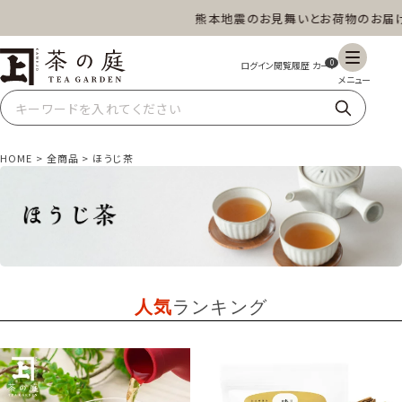
熊本地震のお見舞いとお荷物のお届けに
茶の庭オンラインショップ
ギフト
特上高級茶
深蒸し茶
水出し茶
0
玄米茶
ほうじ茶
抹茶
紅茶
HOME
全商品
ほうじ茶
スイーツ
雑貨
業務用
商品一覧
人気
ランキング