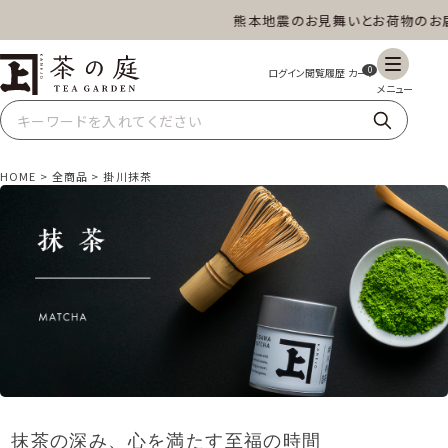
熊本地震のお見舞いとお荷物のお届
茶の庭オンラインショップ
ギフト
特上高級茶
深蒸し茶
水出し茶
0
玄米茶
ほうじ茶
抹茶
紅茶
HOME
全商品
掛川抹茶
スイーツ
雑貨
業務用
商品一覧
抹茶の深み、心を満たす至福の時間