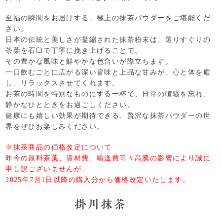
至福の瞬間をお届けする、極上の抹茶パウダーをご堪能くだ
さい。
日本の伝統と美しさが凝縮された抹茶粉末は、選りすぐりの
茶葉を石臼で丁寧に挽き上げることで、
その豊かな風味と鮮やかな色合いが際立ちます。
一口飲むごとに広がる深い旨味と上品な甘みが、心と体を癒
し、リラックスさせてくれます。
お茶の時間を特別なものにする一杯で、日常の喧騒を忘れ、
静かなひとときをお過ごしください。
健康にも嬉しい効果が期待できる、贅沢な抹茶パウダーの世
界をぜひお楽しみください。
※抹茶商品の価格改定について
昨今の原料茶葉、資材費、輸送費等々高騰の影響により誠に
申し訳ございませんが、
2025年7月1日以降の購入分から価格改定いたします。
掛川抹茶