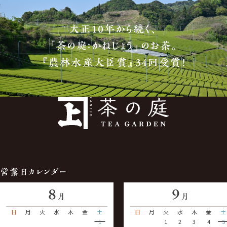
大正10年から続く、
「茶の庭：かねじょう」のお茶。
『農林水産大臣賞』34回受賞！
営業日カレンダー
8
9
月
月
日
月
火
水
木
金
土
日
月
火
水
木
金
土
1
1
2
3
4
5