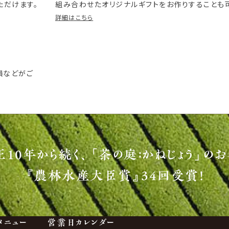
ただけます。
組み合わせたオリジナルギフトをお作りすることも
詳細はこちら
損などがご
正10年から続く、
「茶の庭：かねじょう」のお
『農林水産大臣賞』34回受賞！
メニュー
営業日カレンダー