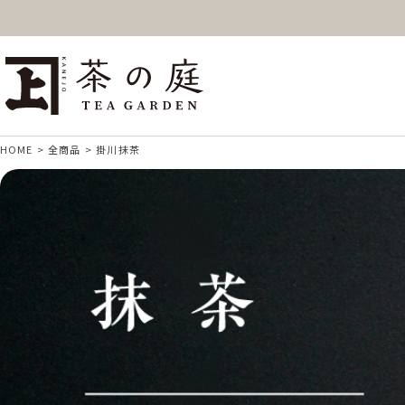
ギフト
特上高級茶
深
茶の庭オンラインショップ
抹茶
紅茶
ス
HOME
全商品
掛川抹茶