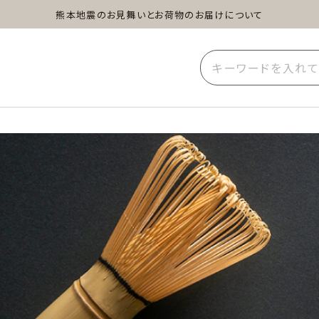
熊本地震のお見舞いとお荷物のお届けについて
蒸し茶
水出し茶
玄米茶
イーツ
雑貨
業務用