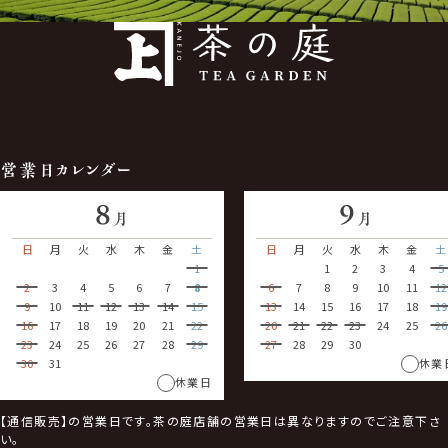
営業日カレンダー
8
9
月
月
日
月
火
水
木
金
土
日
月
火
水
木
金
土
1
1
2
3
4
5
2
3
4
5
6
7
8
6
7
8
9
10
11
12
9
10
11
12
13
14
15
13
14
15
16
17
18
19
16
17
18
19
20
21
22
20
21
22
23
24
25
26
23
24
25
26
27
28
29
27
28
29
30
30
31
休業
休業日
【通信販売】の営業日です。茶の庭店舗の営業日は異なりますのでご注意下さ
い。