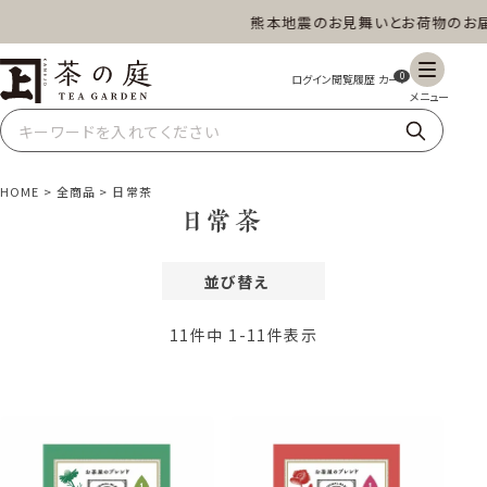
熊本地震のお見舞いとお荷物のお届
茶の庭オンラインショップ
ギフト
特上高級茶
深蒸し茶
水出し茶
0
玄米茶
ほうじ茶
抹茶
紅茶
HOME
全商品
日常茶
日常茶
並び替え
スイーツ
雑貨
業務用
商品一覧
価格が安い順
11
件中
1
-
11
件表示
価格が高い順
レビュー順
新着順