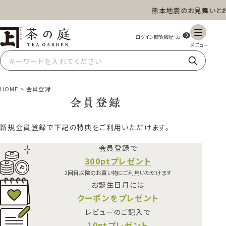
熊本地震のお見舞いとお
茶の庭オンラインショップ
ギフト
特上高級茶
深蒸し茶
水出し茶
0
玄米茶
ほうじ茶
抹茶
紅茶
HOME
会員登録
会員登録
新規会員登録で下記の特典をご利用いただけます。
スイーツ
雑貨
業務用
商品一覧
会員登録で
300ptプレゼント
2回目以降のお買い物にご利用いただけます
お誕生日月には
クーポンをプレゼント
レビューのご記入で
10ptプレゼント