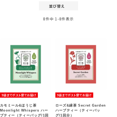
並び替え
価格が安い順
8
件中
1
-
8
件表示
価格が高い順
レビュー順
新着順
9袋までポスト便でお届け
9袋までポスト便でお届け
カモミール&ほうじ茶
ローズ&緑茶 Secret Garden
Moonlight Whispers ハー
ハーブティー（ティーバッ
ブティー（ティーバッグ/1回
グ/1回分）