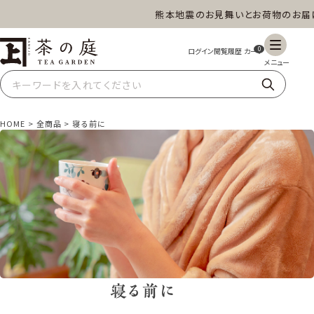
熊本地震のお見舞いとお荷物のお届け
茶の庭オンラインショップ
ギフト
特上高級茶
深蒸し茶
水出し茶
0
玄米茶
ほうじ茶
抹茶
紅茶
HOME
全商品
寝る前に
スイーツ
雑貨
業務用
商品一覧
寝る前に