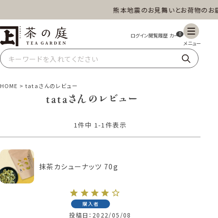
熊本地震のお見舞いとお荷物のお届
茶の庭オンラインショップ
ギフト
特上高級茶
深蒸し茶
水出し茶
0
玄米茶
ほうじ茶
抹茶
紅茶
HOME
tataさんのレビュー
tataさんのレビュー
1
件中
1
-
1
件表示
スイーツ
雑貨
業務用
商品一覧
抹茶カシューナッツ 70g
購入者
投稿日
2022/05/08