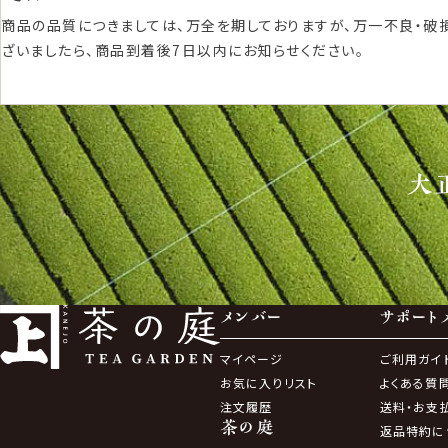
商品の品質につきましては、万全を期しておりますが、万一不良・破
ざいましたら、商品到着後7日以内にお知らせください。
大
メンバー
サポート
マイページ
ご利用ガイ
お気に入りリスト
よくある質
注文履歴
送料・お支
茶の庭
返品特約に