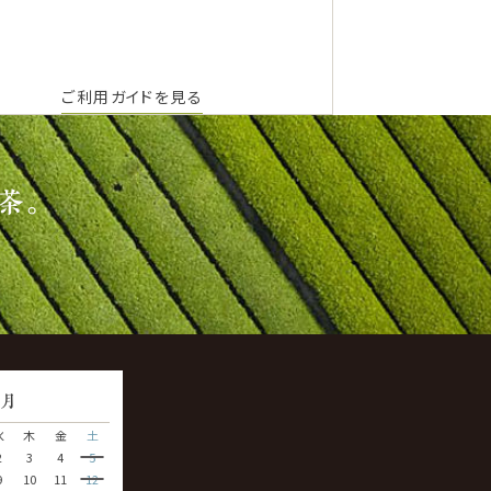
ご利用ガイドを見る
茶。
9
月
水
木
金
土
2
3
4
5
9
10
11
12