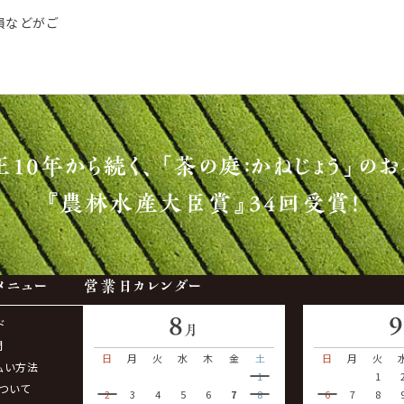
損などがご
正10年から続く、
「茶の庭：かねじょう」のお
『農林水産大臣賞』34回受賞！
メニュー
営業日カレンダー
8
ド
月
問
日
月
火
水
木
金
土
日
月
火
払い方法
1
1
ついて
2
3
4
5
6
7
8
6
7
8