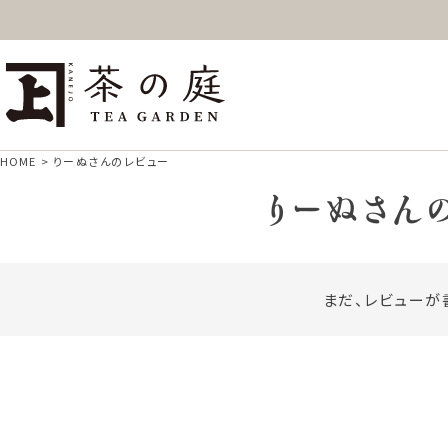
ギフト
特上高級茶
深
茶の庭オンラインショップ
抹茶
紅茶
ス
HOME
りーぬさんのレビュー
りーぬさん
まだ、レビューが