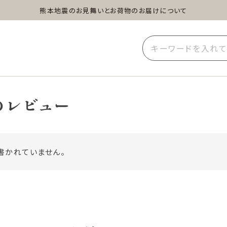
熊本地震のお見舞いとお荷物のお届けについて
蒸し茶
水出し茶
玄米茶
イーツ
雑貨
業務用
のレビュー
書かれていません。