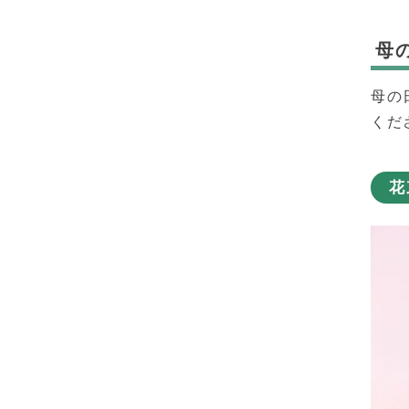
母
母の
くだ
花