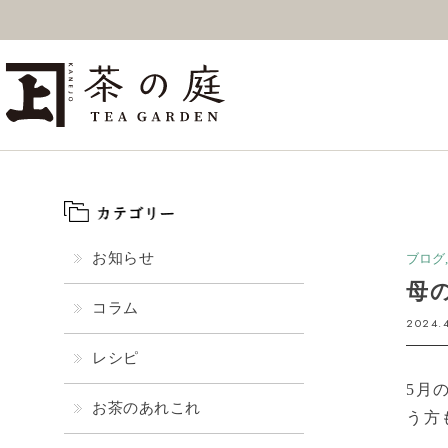
ギフト
特上高級茶
深
茶の庭オンラインショップ
抹茶
紅茶
ス
お知らせ
ブログ
母
コラム
2024.
レシピ
5月
お茶のあれこれ
う方