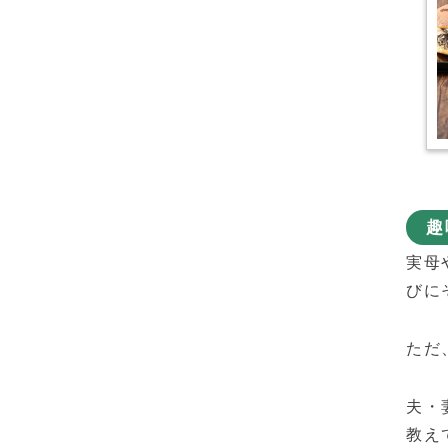
趣
実母
びに
ただ
夫・
教え