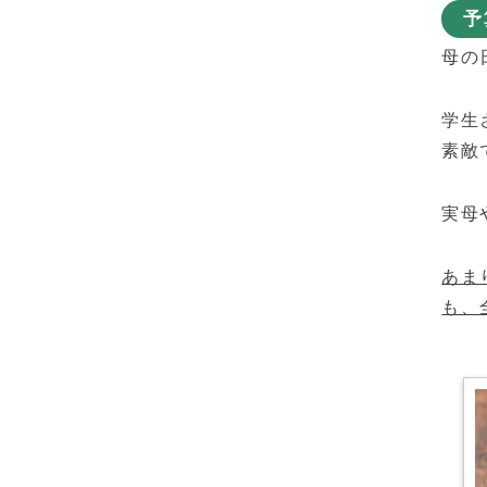
予
母の
学生
素敵
実母
あま
も、