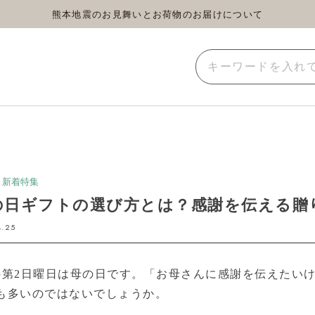
熊本地震のお見舞いとお荷物のお届けについて
蒸し茶
水出し茶
玄米茶
イーツ
雑貨
業務用
, 新着特集
の日ギフトの選び方とは？感謝を伝える贈
4.25
の第2日曜日は母の日です。
「お母さんに感謝を伝えたい
も多いのではないでしょうか。