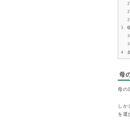
2
2
2
3.
母
3
3
4.
母
母の
しか
を選