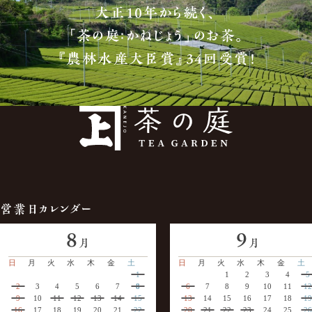
大正10年から続く、
「茶の庭：かねじょう」のお茶。
『農林水産大臣賞』34回受賞！
営業日カレンダー
8
9
月
月
日
月
火
水
木
金
土
日
月
火
水
木
金
土
1
1
2
3
4
5
2
3
4
5
6
7
8
6
7
8
9
10
11
12
9
10
11
12
13
14
15
13
14
15
16
17
18
19
16
17
18
19
20
21
22
20
21
22
23
24
25
26