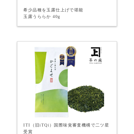
希少品種を玉露仕上げで堪能
玉露うららか 40g
ITI（旧iTQi）国際味覚審査機構で二ツ星
受賞