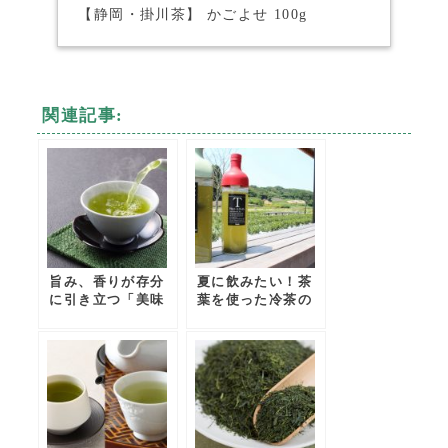
【静岡・掛川茶】 かごよせ 100g
関連記事:
旨み、香りが存分
夏に飲みたい！茶
に引き立つ「美味
葉を使った冷茶の
しい」お茶の淹れ
いれ方｜6つのポ
方
イントを紹介