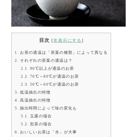
目次
[
非表示にする
]
1.
お茶の適温は「茶葉の種類」によって異なる
2.
それぞれの茶葉の適温は？
2.1.
90℃以上が適温のお茶
2.2.
70℃～80℃が適温のお茶
2.3.
50℃～60℃が適温のお茶
3.
低温抽出の特徴
4.
高温抽出の特徴
5.
抽出時間によって味の変化も
5.1.
玉露の場合
5.2.
煎茶の場合
6.
おいしいお茶は「水」が大事