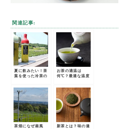
関連記事:
夏に飲みたい！茶
お茶の適温は
葉を使った冷茶の
何℃？最適な温度
いれ方｜6つのポ
と低温・高温抽出
イントを紹介
の特徴
茶畑になぜ扇風
新茶とは？味の違