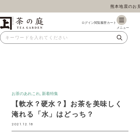
熊本地震のお見
茶の庭オンラインショップ
ギフト
特上高級茶
深蒸し茶
水出し茶
玄米茶
ほうじ茶
抹茶
紅茶
スイーツ
雑貨
業務用
商品一覧
お茶のあれこれ, 新着特集
【軟水？硬水？】お茶を美味しく
淹れる「水」はどっち？
2021.12.18