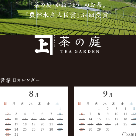
「茶の庭：かねじょう」のお茶。
『農林水産大臣賞』34回受賞！
営業日カレンダー
8
9
月
月
日
月
火
水
木
金
土
日
月
火
水
木
金
土
1
1
2
3
4
5
2
3
4
5
6
7
8
6
7
8
9
10
11
12
9
10
11
12
13
14
15
13
14
15
16
17
18
19
16
17
18
19
20
21
22
20
21
22
23
24
25
26
23
24
25
26
27
28
29
27
28
29
30
30
31
休業