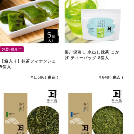
包装・熨斗可
掛川深蒸し 水出し緑茶 こか
げ ティーバッグ 8個入
【箱入り】抹茶フィナンシェ
5個入
¥
1,566
¥
648
税込
税込