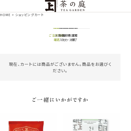
茶の庭オンラインショップ
HOME
ショッピングカート
1
2
3
4
ご注文内容
お客様情報
お届け先情報
注文
確認
入力
入力・決済
完了
現在、カートには商品がございません。商品をお選びく
ださい。
ご一緒にいかがですか