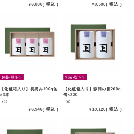
¥
6,880
税込
¥
8,500
税込
包装・熨斗可
包装・熨斗可
【化粧箱入り】初摘み100g缶
【化粧箱入り】静岡の誉200g
×3本
缶×2本
（0）
（0）
¥
6,946
税込
¥
10,120
税込