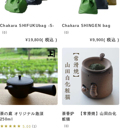
Chakara SHIFUKUbag -S-
Chakara SHINGEN bag
（0）
（0）
¥
19,800
税込
¥
9,900
税込
茶の庭 オリジナル急須
茶香炉 【常滑焼】山田白化
250ml
粧猫
（0）
5.00
（1）