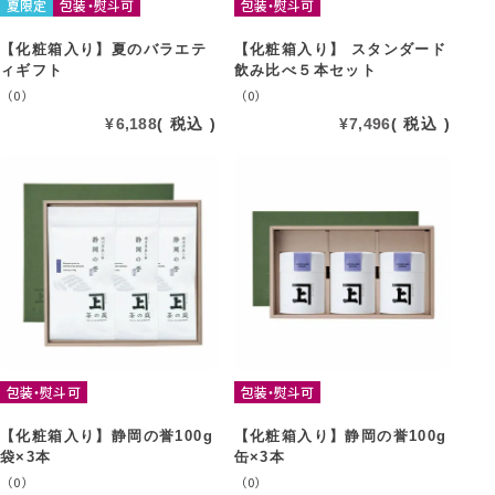
夏限定
包装・熨斗可
包装・熨斗可
【化粧箱入り】夏のバラエテ
【化粧箱入り】 スタンダード
ィギフト
飲み比べ５本セット
（0）
（0）
¥
6,188
税込
¥
7,496
税込
包装・熨斗可
包装・熨斗可
【化粧箱入り】静岡の誉100g
【化粧箱入り】静岡の誉100g
袋×3本
缶×3本
（0）
（0）