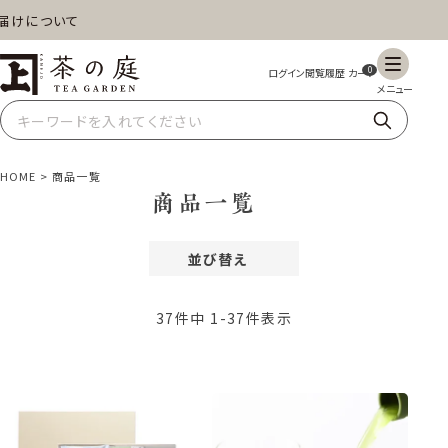
茶の庭オンラインショップ
ギフト
特上高級茶
深蒸し茶
水出し茶
0
玄米茶
ほうじ茶
抹茶
紅茶
HOME
商品一覧
商品一覧
並び替え
スイーツ
雑貨
業務用
商品一覧
おすすめ順
価格が安い順
37
件中
1
-
37
件表示
価格が高い順
レビュー順
新着順