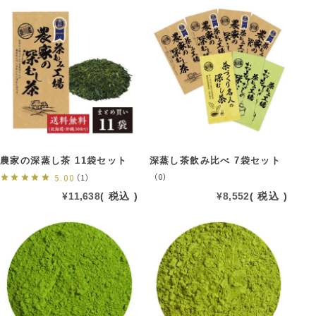
農家の深蒸し茶 11袋セット
深蒸し茶飲み比べ 7袋セット
（0）
5.00
（1）
¥
11,638
税込
¥
8,552
税込