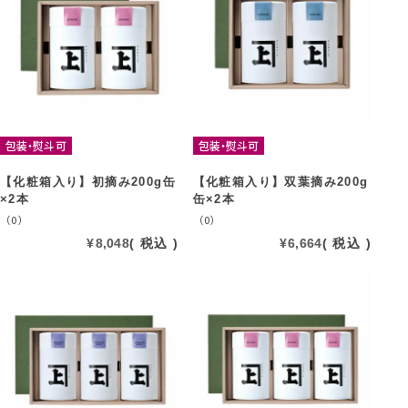
包装・熨斗可
包装・熨斗可
【化粧箱入り】初摘み200g缶
【化粧箱入り】双葉摘み200g
×2本
缶×2本
（0）
（0）
¥
8,048
税込
¥
6,664
税込