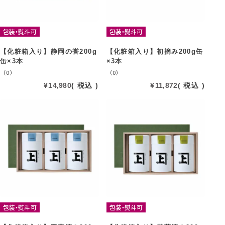
包装・熨斗可
包装・熨斗可
【化粧箱入り】静岡の誉200g
【化粧箱入り】初摘み200g缶
缶×3本
×3本
（0）
（0）
¥
14,980
税込
¥
11,872
税込
包装・熨斗可
包装・熨斗可