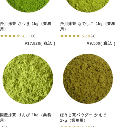
掛川抹茶 さつき 1kg（業務
掛川抹茶 なでしこ 1kg（業務
用）
用）
4.67
（3）
5.00
（4）
¥
17,820
税込
¥
9,500
税込
国産抹茶 りんび 1kg（業務
ほうじ茶パウダー かえで
用）
1kg（業務用）
（0）