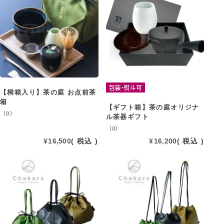
包装・熨斗可
【桐箱入り】茶の庭 お点前茶
箱
【ギフト箱】茶の庭オリジナ
（0）
ル茶器ギフト
（0）
¥
16,500
税込
¥
16,200
税込