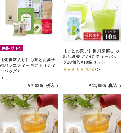
包装・熨斗可
【まとめ買い】掛川深蒸し 水
出し緑茶 こかげ ティーバッ
【化粧箱入り】お茶とお菓子
グ20個入×10袋セット
のバラエティーギフト（ティ
5.00
（3）
ーバッグ）
（0）
¥
7,029
税込
¥
11,880
税込