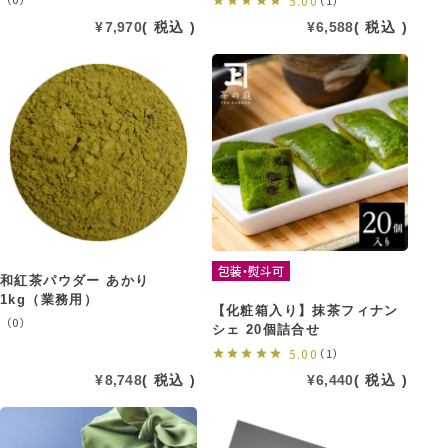
5.00
（1）
¥
7,970
税込
¥
6,588
税込
包装・熨斗可
和紅茶パウダー あかり
1kg（業務用）
【化粧箱入り】抹茶フィナン
（0）
シェ 20個詰合せ
5.00
（1）
¥
8,748
税込
¥
6,440
税込