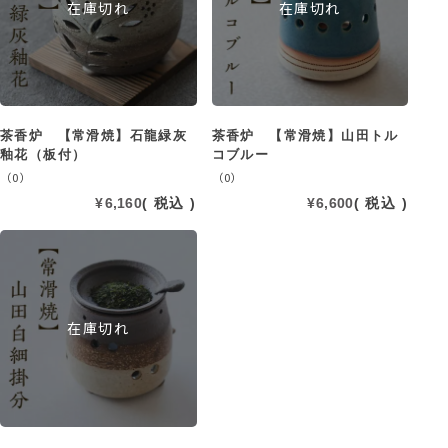
在庫切れ
在庫切れ
茶香炉 【常滑焼】石龍緑灰
茶香炉 【常滑焼】山田トル
釉花（板付）
コブルー
（0）
（0）
¥
6,160
税込
¥
6,600
税込
在庫切れ