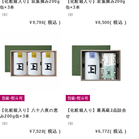
【化粧箱入り】双葉摘み200g
【化粧箱入り】若葉摘み200g
缶×3本
缶×3本
（0）
（0）
¥
9,796
税込
¥
8,500
税込
包装・熨斗可
包装・熨斗可
【化粧箱入り】八十八夜の恵
【化粧箱入り】最高級2品詰合
み200g缶×3本
せ
（0）
（0）
¥
7,528
税込
¥
6,772
税込