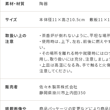
素材・材質
陶器
サイズ
本体径11×高さ10.5cm 敷板11×1
取扱い上の
・茶香炉が倒れないように、平坦な場所
注意
・使用時は、上下、左右、前後に燃えや
い。
・その場所を離れる時や就寝時にはロ
用し、取り扱いには充分、注意しましょ
・上皿は高温になる為、手で触ると火
注意してください。
販売者
佐々木製茶株式会社
静岡県掛川市上内田350
掲載画像や
商品パッケージの変更などにより商品