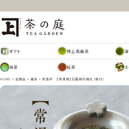
ギフト
特上高級茶
深
茶の庭オンラインショップ
抹茶
紅茶
ス
ギフト
特上高級茶
深
抹茶
紅茶
ス
HOME
全商品
雑貨
茶香炉 【常滑焼】石龍緑灰釉花（板付）