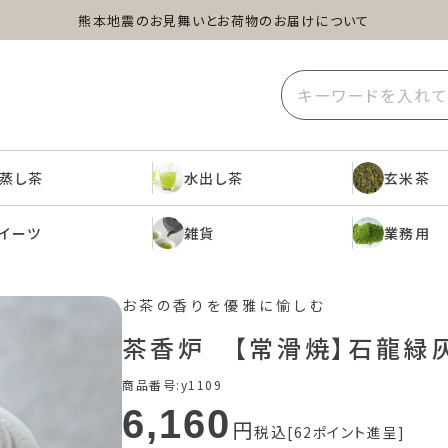
熊本地震のお見舞いとお荷物のお届けについて
蒸し茶
水出し茶
玄米茶
イーツ
雑貨
業務用
蒸し茶
水出し茶
玄米茶
イーツ
雑貨
業務用
お茶の香りを優雅に愉しむ
茶香炉 【常滑焼】石龍緑
商品番号
y1109
6,160
税込
62
ポイント進呈