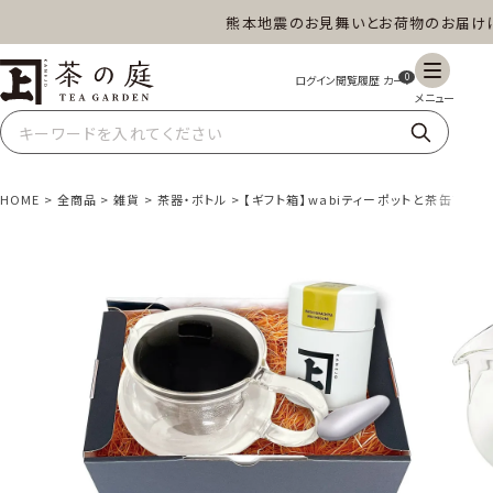
熊本地震のお見舞いとお荷物のお届けにつ
茶の庭オンラインショップ
0
HOME
全商品
雑貨
茶器・ボトル
【ギフト箱】wabiティーポットと茶缶詰合