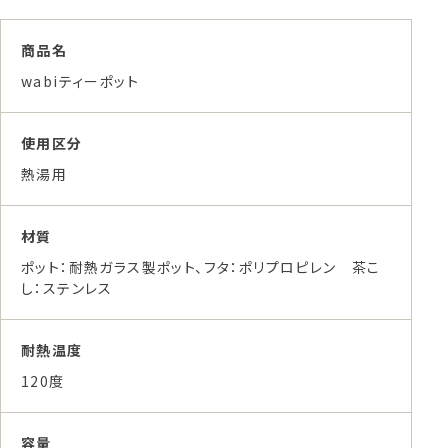
商品名
wabiティーポット
使用区分
熱湯用
材質
ポット：耐熱ガラス製ポット、フタ：ポリプロピレン 茶こ
し：ステンレス
耐熱温度
120度
容量