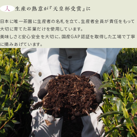
人
生産の熱意が『天皇杯受賞』に
日本に唯一茶園に生産者の名札を立て、生産者全員が責任をもって
大切に育てた茶葉だけを使用しています。
美味しさと安心安全を大切に、国産GAP認証を取得した工場で丁寧
に摘みあげています。