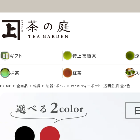
ギフト
特上高級茶
深
茶の庭オンラインショップ
抹茶
紅茶
ス
ギフト
特上高級茶
深
抹茶
紅茶
ス
HOME
全商品
雑貨
茶器・ボトル
Wabiティーポット・透明急須 全2色