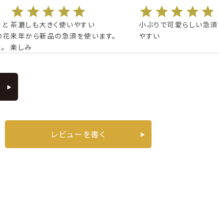
ッと
茶漉しも大きく使いやすい

小ぶりで可愛らしい急須
の花
来年から新品の急須を使います。

やすい
。
楽しみ
レビューを書く