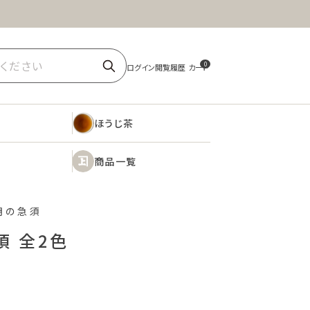
ほうじ茶
商品一覧
0
ほうじ茶
商品一覧
明の急須
須 全2色