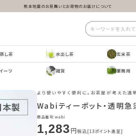
熊本地震のお見舞いとお荷物のお届けについて
蒸し茶
水出し茶
玄米茶
イーツ
雑貨
業務用
蒸し茶
水出し茶
玄米茶
イーツ
雑貨
業務用
より使いやすく便利に。お茶屋が考えた透
Wabiティーポット・透明急
商品番号
wabi
1,283
税込
13
ポイント進呈