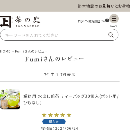
熊本地震のお見舞いとお荷物
茶の庭オンラインショップ
ギフト
特上高級茶
深蒸し茶
水出し茶
0
玄米茶
ほうじ茶
抹茶
紅茶
HOME
Fumiさんのレビュー
Fumiさんのレビュー
7
件中
1
-
7
件表示
スイーツ
雑貨
業務用
商品一覧
業務用 水出し煎茶 ティーバッグ30個入(ポット用/
ひもなし)
購入者
投稿日
2024/06/24